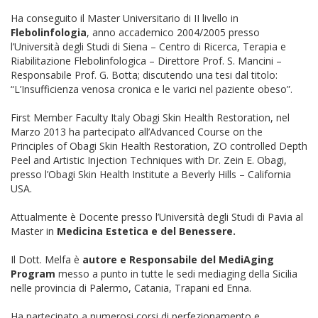
Ha conseguito il Master Universitario di II livello in
Flebolinfologia
, anno accademico 2004/2005 presso
l’Università degli Studi di Siena – Centro di Ricerca, Terapia e
Riabilitazione Flebolinfologica – Direttore Prof. S. Mancini –
Responsabile Prof. G. Botta; discutendo una tesi dal titolo:
“L’Insufficienza venosa cronica e le varici nel paziente obeso”.
First Member Faculty Italy Obagi Skin Health Restoration, nel
Marzo 2013 ha partecipato all’Advanced Course on the
Principles of Obagi Skin Health Restoration, ZO controlled Depth
Peel and Artistic Injection Techniques with Dr. Zein E. Obagi,
presso l’Obagi Skin Health Institute a Beverly Hills – California
USA.
Attualmente è Docente presso l’Università degli Studi di Pavia al
Master in
Medicina Estetica e del Benessere.
Il Dott. Melfa è
autore e Responsabile del MediAging
Program
messo a punto in tutte le sedi mediaging della Sicilia
nelle provincia di Palermo, Catania, Trapani ed Enna.
Ha partecipato a numerosi corsi di perfezionamento e