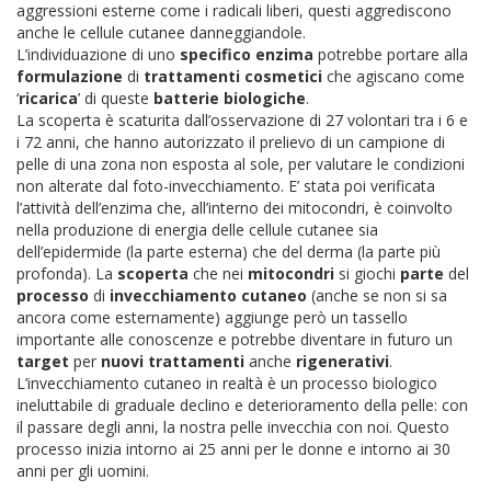
aggressioni esterne come i radicali liberi, questi aggrediscono
anche le cellule cutanee danneggiandole.
L’individuazione di uno
specifico enzima
potrebbe portare alla
formulazione
di
trattamenti cosmetici
che agiscano come
‘
ricarica
’ di queste
batterie biologiche
.
La scoperta è scaturita dall’osservazione di 27 volontari tra i 6 e
i 72 anni, che hanno autorizzato il prelievo di un campione di
pelle di una zona non esposta al sole, per valutare le condizioni
non alterate dal foto-invecchiamento. E’ stata poi verificata
l’attività dell’enzima che, all’interno dei mitocondri, è coinvolto
nella produzione di energia delle cellule cutanee sia
dell’epidermide (la parte esterna) che del derma (la parte più
profonda).
La
scoperta
che nei
mitocondri
si giochi
parte
del
processo
di
invecchiamento cutaneo
(anche se non si sa
ancora come esternamente) aggiunge però un tassello
importante alle conoscenze e potrebbe diventare in futuro un
target
per
nuovi trattamenti
anche
rigenerativi
.
L’invecchiamento cutaneo in realtà è un processo biologico
ineluttabile di graduale declino e deterioramento della pelle: con
il passare degli anni, la nostra pelle invecchia con noi. Questo
processo inizia intorno ai 25 anni per le donne e intorno ai 30
anni per gli uomini.