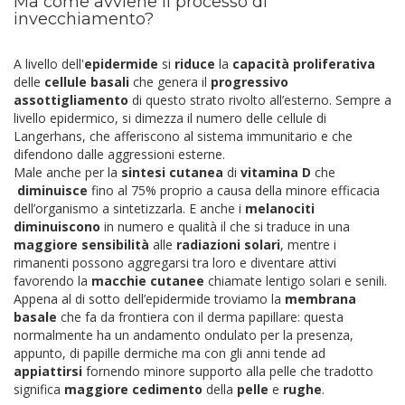
Ma come avviene il processo di
invecchiamento?
A livello dell'
epidermide
si
riduce
la
capacità proliferativa
delle
cellule basali
che genera il
progressivo
assottigliamento
di questo strato rivolto all’esterno. Sempre a
livello epidermico, si dimezza il numero delle cellule di
Langerhans, che afferiscono al sistema immunitario e che
difendono dalle aggressioni esterne.
Male anche per la
sintesi cutanea
di
vitamina D
che
diminuisce
fino al 75% proprio a causa della minore efficacia
dell’organismo a sintetizzarla. E anche i
melanociti
diminuiscono
in numero e qualità il che si traduce in una
maggiore sensibilità
alle
radiazioni solari
, mentre i
rimanenti possono aggregarsi tra loro e diventare attivi
favorendo la
macchie cutanee
chiamate lentigo solari e senili.
Appena al di sotto dell’epidermide troviamo la
membrana
basale
che fa da frontiera con il derma papillare: questa
normalmente ha un andamento ondulato per la presenza,
appunto, di papille dermiche ma con gli anni tende ad
appiattirsi
fornendo minore supporto alla pelle che tradotto
significa
maggiore cedimento
della
pelle
e
rughe
.