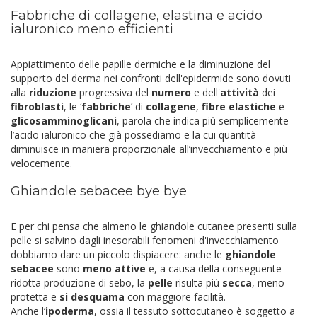
Fabbriche di collagene, elastina e acido
ialuronico meno efficienti
Appiattimento delle papille dermiche e la diminuzione del
supporto del derma nei confronti dell'epidermide sono dovuti
alla
riduzione
progressiva del
numero
e dell'
attività
dei
fibroblasti
, le ‘
fabbriche
’ di
collagene
,
fibre elastiche
e
glicosamminoglicani
, parola che indica più semplicemente
l’acido ialuronico che già possediamo e la cui quantità
diminuisce in maniera proporzionale all’invecchiamento e più
velocemente.
Ghiandole sebacee bye bye
E per chi pensa che almeno le ghiandole cutanee presenti sulla
pelle si salvino dagli inesorabili fenomeni d'invecchiamento
dobbiamo dare un piccolo dispiacere: anche le
ghiandole
sebacee
sono
meno attive
e, a causa della conseguente
ridotta produzione di sebo, la
pelle
risulta più
secca
, meno
protetta e
si desquama
con maggiore facilità.
Anche l’
ipoderma
, ossia il tessuto sottocutaneo è soggetto a