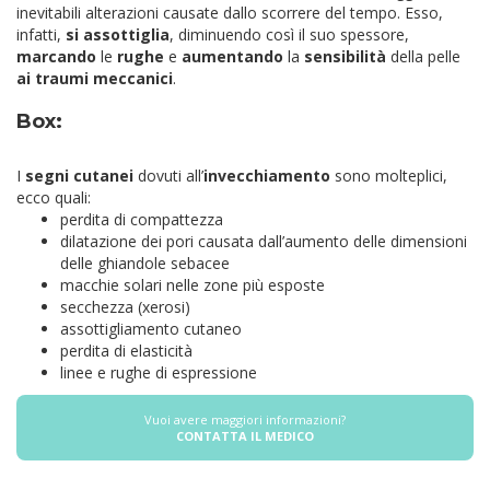
inevitabili alterazioni causate dallo scorrere del tempo. Esso,
infatti,
si assottiglia
, diminuendo così il suo spessore,
marcando
le
rughe
e
aumentando
la
sensibilità
della pelle
ai traumi meccanici
.
Box:
I
segni cutanei
dovuti all’
invecchiamento
sono molteplici,
ecco quali:
perdita di compattezza
dilatazione dei pori causata dall’aumento delle dimensioni
delle ghiandole sebacee
macchie solari nelle zone più esposte
secchezza (xerosi)
assottigliamento cutaneo
perdita di elasticità
linee e rughe di espressione
Vuoi avere maggiori informazioni?
CONTATTA IL MEDICO