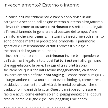
Invecchiamento? Esterno o interno
Le cause dell'invecchiamento cutaneo sono divise in due
categorie a seconda dell'origine esterna o interna all'organismo.
L'
invecchiamento cutaneo
intrinseco
è strettamente legato
all'invecchiamento in generale e al passare del tempo. Viene
definito anche
cronoaging
. I fattori intrinseci di invecchiamento
sono principalmente la produzione ormonale, il patrimonio
genetico e il rallentamento di tutti i processi biologici e
metabolici dell'organismo umano.
L'invecchiamento cutaneo
estrinseco
invece è indipendente
dall'età, ma è legato a tutti quei
fattori esterni
all'organismo
che aggrediscono la pelle. I
raggi ultravioletti
sono
sicuramente quelli che influiscono maggiormente, causando
l'invecchiamento definito
photoaging
. L'esposizione ai raggi UV
a lungo andare causa una serie di eventi biologici, come stress
ossidativo e aumento di attività delle metalloproteasi, che si
traducono in danni della cute. Questi danni possono essere
rapidi e acuti, come eritemi solari o iperpigmentazione, oppure
cronici, come le rughe e (nei casi peggiori) i melanomi.