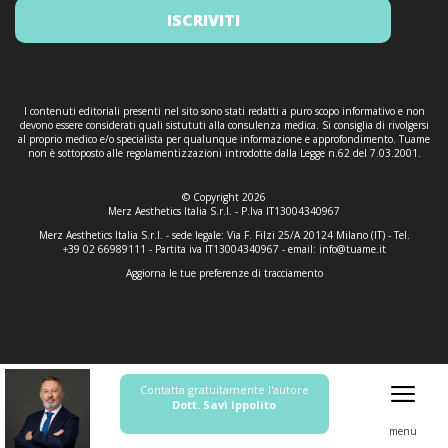
ISCRIVITI
I contenuti editoriali presenti nel sito sono stati redatti a puro scopo informativo e non
devono essere considerati quali sistututi alla consulenza medica. Si consiglia di rivolgersi
al proprio medico e/o specialista per qualunque informazione e approfondimento. Tuame
non è sottoposto alle regolamentizzazioni introdotte dalla Legge n.62 del 7.03.2001.
© Copyright 2026
Merz Aesthetics Italia S.r.l. - P.Iva IT13004340967
Merz Aesthetics Italia S.r.l. - sede legale: Via F. Filzi 25/A 20124 Milano (IT) - Tel.
+39 02 66989111 - Partita iva IT13004340967 - email:
info@tuame.it
Aggiorna le tue preferenze di tracciamento
Contatta gratuitamente l'autore
Dott. Savì Ippolito
menu
Informativa sulla raccolta