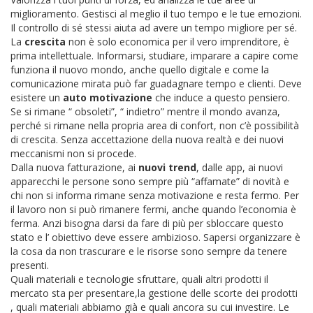
miglioramento. Gestisci al meglio il tuo tempo e le tue emozioni.
Il controllo di sé stessi aiuta ad avere un tempo migliore per sé.
La
crescita
non è solo economica per il vero imprenditore, è
prima intellettuale. Informarsi, studiare, imparare a capire come
funziona il nuovo mondo, anche quello digitale e come la
comunicazione mirata può far guadagnare tempo e clienti. Deve
esistere un
auto motivazione
che induce a questo pensiero.
Se si rimane “ obsoleti”, “ indietro” mentre il mondo avanza,
perché si rimane nella propria area di confort, non c’è possibilità
di crescita. Senza accettazione della nuova realtà e dei nuovi
meccanismi non si procede.
Dalla nuova fatturazione, ai
nuovi trend
, dalle app, ai nuovi
apparecchi le persone sono sempre più “affamate” di novità e
chi non si informa rimane senza motivazione e resta fermo. Per
il lavoro non si può rimanere fermi, anche quando l’economia è
ferma. Anzi bisogna darsi da fare di più per sbloccare questo
stato e l’ obiettivo deve essere ambizioso. Sapersi organizzare è
la cosa da non trascurare e le risorse sono sempre da tenere
presenti.
Quali materiali e tecnologie sfruttare, quali altri prodotti il
mercato sta per presentare,la gestione delle scorte dei prodotti
, quali materiali abbiamo già e quali ancora su cui investire. Le