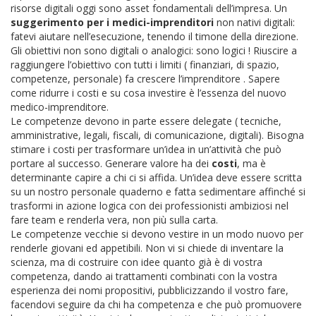
risorse digitali oggi sono asset fondamentali dell’impresa.
Un
suggerimento per i medici-imprenditori
non nativi digitali:
fatevi aiutare nell’esecuzione, tenendo il timone della direzione.
Gli obiettivi non sono digitali o analogici: sono logici ! Riuscire a
raggiungere l’obiettivo con tutti i limiti ( finanziari, di spazio,
competenze, personale) fa crescere l’imprenditore . Sapere
come ridurre i costi e su cosa investire è l’essenza del nuovo
medico-imprenditore.
Le competenze devono in parte essere delegate ( tecniche,
amministrative, legali, fiscali, di comunicazione, digitali). Bisogna
stimare i costi per trasformare un’idea in un’attività che può
portare al successo. Generare valore ha dei
costi
, ma è
determinante capire a chi ci si affida. Un’idea deve essere scritta
su un nostro personale quaderno e fatta sedimentare affinché si
trasformi in azione logica con dei professionisti ambiziosi nel
fare team e renderla vera, non più sulla carta.
Le competenze vecchie si devono vestire in un modo nuovo per
renderle giovani ed appetibili. Non vi si chiede di inventare la
scienza, ma di costruire con idee quanto già è di vostra
competenza, dando ai trattamenti combinati con la vostra
esperienza dei nomi propositivi, pubblicizzando il vostro fare,
facendovi seguire da chi ha competenza e che può promuovere