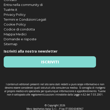
Entra nella community di
TuaMe.it
Privacy Policy
Termini e Condizioni Legali
Cookie Policy
Codice di condotta
Mappa Medici
Domande e risposte
Sitemap
Iscriviti alla nostra newsletter
ISCRIVITI
I contenuti editoriali presenti nel sito sono stati redatti a puro scopo informativo e non
devono essere considerati quali sistututi alla consulenza medica. Si consiglia di rivolgersi
al proprio medico e/o specialista per qualunque informazione e approfondimento. Tuame
non è sottoposto alle regolamentizzazioni introdotte dalla Legge n.62 del 7.03.2001.
© Copyright 2026
Merz Aesthetics Italia S.r.l. - P.Iva IT13004340967