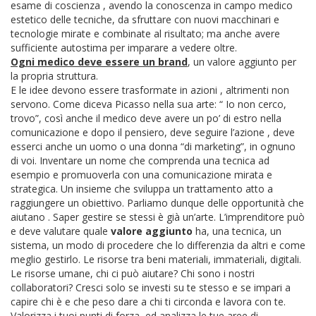
esame di coscienza , avendo la conoscenza in campo medico
estetico delle tecniche, da sfruttare con nuovi macchinari e
tecnologie mirate e combinate al risultato; ma anche avere
sufficiente autostima per imparare a vedere oltre.
Ogni medico deve essere un brand
, un valore aggiunto per
la propria struttura.
E le idee devono essere trasformate in azioni , altrimenti non
servono. Come diceva Picasso nella sua arte: “ Io non cerco,
trovo”, così anche il medico deve avere un po’ di estro nella
comunicazione e dopo il pensiero, deve seguire l’azione , deve
esserci anche un uomo o una donna “di marketing”, in ognuno
di voi.
Inventare un nome che comprenda una tecnica ad
esempio e promuoverla con una comunicazione mirata e
strategica. Un insieme che sviluppa un trattamento atto a
raggiungere un obiettivo. Parliamo dunque delle opportunità che
aiutano . Saper gestire se stessi è già un’arte.
L’imprenditore può
e deve valutare quale
valore aggiunto
ha, una tecnica, un
sistema, un modo di procedere che lo differenzia da altri e come
meglio gestirlo. Le risorse tra beni materiali, immateriali, digitali.
Le risorse umane, chi ci può aiutare? Chi sono i nostri
collaboratori? Cresci solo se investi su te stesso e se impari a
capire chi è e che peso dare a chi ti circonda e lavora con te.
Valorizza i tuoi punti di forza, ed analizza le tue aree di