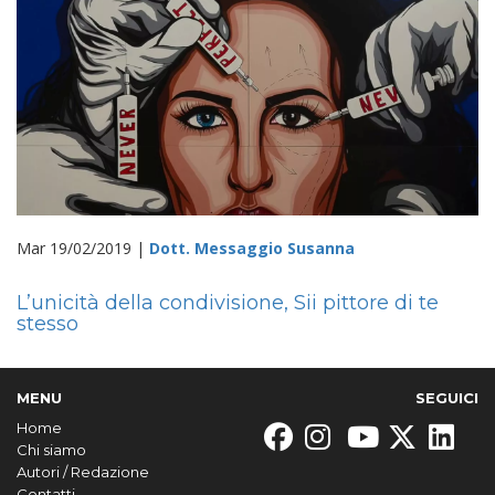
Mar 19/02/2019 |
Dott. Messaggio Susanna
L’unicità della condivisione, Sii pittore di te
stesso
MENU
SEGUICI
Home
Chi siamo
Autori / Redazione
Contatti