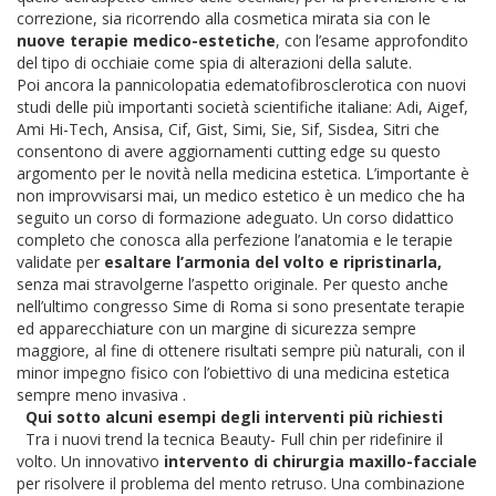
correzione, sia ricorrendo alla cosmetica mirata sia con le
nuove terapie medico-estetiche
, con l’esame approfondito
del tipo di occhiaie come spia di alterazioni della salute.
Poi ancora la pannicolopatia edematofibrosclerotica con nuovi
studi delle più importanti società scientifiche italiane: Adi, Aigef,
Ami Hi-Tech, Ansisa, Cif, Gist, Simi, Sie, Sif, Sisdea, Sitri che
consentono di avere aggiornamenti cutting edge su questo
argomento per le novità nella medicina estetica. L’importante è
non improvvisarsi mai, un medico estetico è un medico che ha
seguito un corso di formazione adeguato. Un corso didattico
completo che conosca alla perfezione l’anatomia e le terapie
validate per
esaltare l’armonia del volto e ripristinarla,
senza mai stravolgerne l’aspetto originale. Per questo anche
nell’ultimo congresso Sime di Roma si sono presentate terapie
ed apparecchiature con un margine di sicurezza sempre
maggiore, al fine di ottenere risultati sempre più naturali, con il
minor impegno fisico con l’obiettivo di una medicina estetica
sempre meno invasiva .
Qui sotto alcuni esempi degli interventi più richiesti
Tra i nuovi trend la tecnica Beauty- Full chin per ridefinire il
volto. Un innovativo
intervento di chirurgia maxillo-facciale
per risolvere il problema del mento retruso. Una combinazione