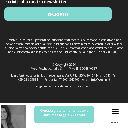
Iscriviti alla nostra newsletter
ISCRIVITI
I contenuti editoriali presenti nel sito sono stati redatti a puro scopo informativo e non
devono essere considerati quali sistututi alla consulenza medica. Si consiglia di rivolgersi
al proprio medico e/o specialista per qualunque informazione e approfondimento. Tuame
non è sottoposto alle regolamentizzazioni introdotte dalla Legge n.62 del 7.03.2001.
© Copyright 2026
Merz Aesthetics Italia S.r.l. - P.Iva IT13004340967
Merz Aesthetics Italia S.r.l. - sede legale: Via F. Filzi 25/A 20124 Milano (IT) - Tel.
+39 02 66989111 - Partita iva IT13004340967 - email:
info@tuame.it
Aggiorna le tue preferenze di tracciamento
Contatta gratuitamente l'autore
Dott. Messaggio Susanna
menu