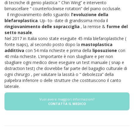
di tecniche di genio plastica “ Chin Wing” e intervento
bimascellare “ counterlockwise rotation” del piano occlusale.
Il ringiovanimento dello sguardo:
l’evoluzione della
blefaroplastica
. Up- to- date di grandissima moda il
ringiovanimento delle sopracciglia
, la remise &
forme del
setto nasale
.
Nel 2017 in Italia sono state eseguite 45 mila blefaroplastiche (
fonte Isaps), al secondo posto dopo la
mastoplastica
addittiva
con 54 mila richieste e prima della
liposuzione
con
40 mila richieste. L’importante è non sbagliare e per non
sbagliare ogni medico deve eseguire un test manuale ( snap e
distraction test) che dovrebbe far parte del bagaglio culturale di
ogni chirurgo , per valutare la lassità o “ debolezza” della
palpebra inferiore o delle strutture che costituiscono il canto
laterale.
Vuoi avere maggiori informazioni?
CONTATTA IL MEDICO