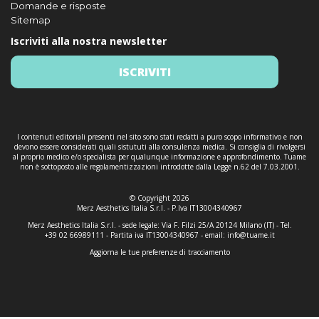
Domande e risposte
Sitemap
Iscriviti alla nostra newsletter
ISCRIVITI
I contenuti editoriali presenti nel sito sono stati redatti a puro scopo informativo e non
devono essere considerati quali sistututi alla consulenza medica. Si consiglia di rivolgersi
al proprio medico e/o specialista per qualunque informazione e approfondimento. Tuame
non è sottoposto alle regolamentizzazioni introdotte dalla Legge n.62 del 7.03.2001.
© Copyright 2026
Merz Aesthetics Italia S.r.l. - P.Iva IT13004340967
Merz Aesthetics Italia S.r.l. - sede legale: Via F. Filzi 25/A 20124 Milano (IT) - Tel.
+39 02 66989111 - Partita iva IT13004340967 - email:
info@tuame.it
Aggiorna le tue preferenze di tracciamento