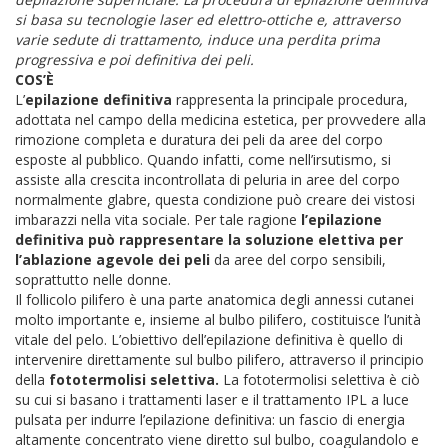
si basa su tecnologie laser ed elettro-ottiche e, attraverso
varie sedute di trattamento, induce una perdita prima
progressiva e poi definitiva dei peli.
COS’È
L’
epilazione definitiva
rappresenta la principale procedura,
adottata nel campo della medicina estetica, per provvedere alla
rimozione completa e duratura dei peli da aree del corpo
esposte al pubblico. Quando infatti, come nell’irsutismo, si
assiste alla crescita incontrollata di peluria in aree del corpo
normalmente glabre, questa condizione può creare dei vistosi
imbarazzi nella vita sociale. Per tale ragione
l’epilazione
definitiva può rappresentare la soluzione elettiva per
l’ablazione agevole dei peli
da aree del corpo sensibili,
soprattutto nelle donne.
Il follicolo pilifero è una parte anatomica degli annessi cutanei
molto importante e, insieme al bulbo pilifero, costituisce l’unità
vitale del pelo. L’obiettivo dell’epilazione definitiva è quello di
intervenire direttamente sul bulbo pilifero, attraverso il principio
della
fototermolisi selettiva.
La fototermolisi selettiva è ciò
su cui si basano i trattamenti laser e il trattamento IPL a luce
pulsata per indurre l’epilazione definitiva: un fascio di energia
altamente concentrato viene diretto sul bulbo, coagulandolo e