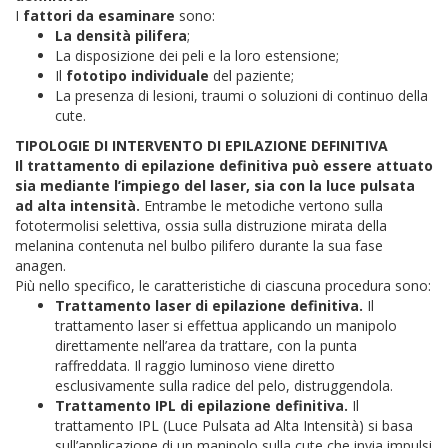
I
fattori da esaminare
sono:
La densità pilifera
;
La disposizione dei peli e la loro estensione;
Il
fototipo individuale
del paziente;
La presenza di lesioni, traumi o soluzioni di continuo della
cute.
TIPOLOGIE DI INTERVENTO DI EPILAZIONE DEFINITIVA
Il trattamento di epilazione definitiva può essere attuato
sia mediante l’impiego del laser, sia con la luce pulsata
ad alta intensità.
Entrambe le metodiche vertono sulla
fototermolisi selettiva, ossia sulla distruzione mirata della
melanina contenuta nel bulbo pilifero durante la sua fase
anagen.
Più nello specifico, le caratteristiche di ciascuna procedura sono:
Trattamento laser di epilazione definitiva.
Il
trattamento laser si effettua applicando un manipolo
direttamente nell’area da trattare, con la punta
raffreddata. Il raggio luminoso viene diretto
esclusivamente sulla radice del pelo, distruggendola.
Trattamento IPL di epilazione definitiva.
Il
trattamento IPL (Luce Pulsata ad Alta Intensità) si basa
sull’applicazione di un manipolo sulla cute che invia impulsi