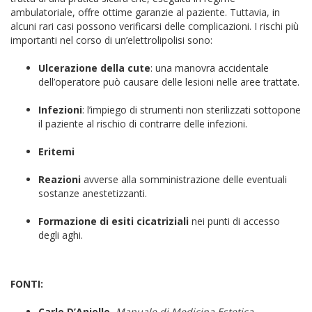
ambulatoriale, offre ottime garanzie al paziente. Tuttavia, in
alcuni rari casi possono verificarsi delle complicazioni.
I rischi più
importanti nel corso di un’elettrolipolisi sono:
Ulcerazione della cute
: una manovra accidentale
dell’operatore può causare delle lesioni nelle aree trattate.
Infezioni
: l’impiego di strumenti non sterilizzati sottopone
il paziente al rischio di contrarre delle infezioni.
Eritemi
Reazioni
avverse alla somministrazione delle eventuali
sostanze anestetizzanti.
Formazione di esiti cicatriziali
nei punti di accesso
degli aghi.
FONTI:
Carlo D’Aniello
,
Manuale di Medicina Estetica
,