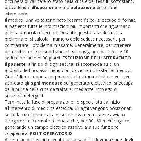
occuperà di valutare lo stato della cute e dei tessuti sottostanti,
procedendo all’
ispezione
e alla
palpazione
delle zone
interessate.
Il medico, una volta terminato l’esame fisico, si occupa di fornire
al paziente tutte le informazioni più importanti che riguardano
questa particolare tecnica. Durante questa fase della visita
preliminare, si calcola il numero delle sedute necessarie per
contrastare il problema in esame. Generalmente, per ottenere
dei risultati estetici soddisfacenti si consigliano dalle 6 alle 10
sedute nell’arco di 90 giorni.
ESECUZIONE DELL’INTERVENTO
Il paziente, all’inizio di ogni seduta, si accomoda su di un
apposito lettino, assumendo la posizione richiesta dal medico.
Quest’ultimo, dopo aver preparato la strumentazione ed aver
applicato gli
aghi monouso
sul generatore elettrico, si occupa
della pulizia della cute da trattare, mediante l’impiego di
soluzioni detergenti.
Terminata la fase di preparazione, lo specialista da inizio
all’intervento di medicina estetica. Gli aghi vengono posizionati
sotto la cute interessata e, successivamente, viene avviato
l’erogatore di corrente alternata che, per 30- 60 minuti agisce,
generando un campo elettrico assolve alla sua funzione
terapeutica.
POST OPERATORIO
Al termine di ciascuna seduta, a causa della degradazione degli