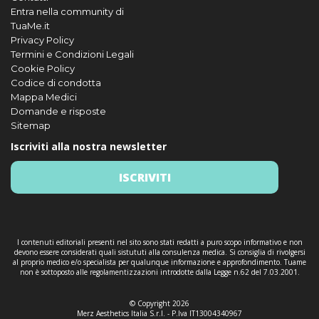
Entra nella community di
TuaMe.it
Privacy Policy
Termini e Condizioni Legali
Cookie Policy
Codice di condotta
Mappa Medici
Domande e risposte
Sitemap
Iscriviti alla nostra newsletter
ISCRIVITI
I contenuti editoriali presenti nel sito sono stati redatti a puro scopo informativo e non
devono essere considerati quali sistututi alla consulenza medica. Si consiglia di rivolgersi
al proprio medico e/o specialista per qualunque informazione e approfondimento. Tuame
non è sottoposto alle regolamentizzazioni introdotte dalla Legge n.62 del 7.03.2001.
© Copyright 2026
Merz Aesthetics Italia S.r.l. - P.Iva IT13004340967