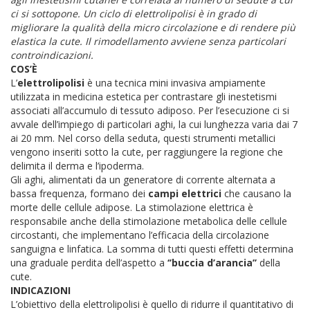
ci si sottopone. Un ciclo di elettrolipolisi è in grado di
migliorare la qualità della micro circolazione e di rendere più
elastica la cute. Il rimodellamento avviene senza particolari
controindicazioni.
COS’È
L’
elettrolipolisi
è una tecnica mini invasiva ampiamente
utilizzata in medicina estetica per contrastare gli inestetismi
associati all’accumulo di tessuto adiposo. Per l’esecuzione ci si
avvale dell’impiego di particolari aghi, la cui lunghezza varia dai 7
ai 20 mm. Nel corso della seduta, questi strumenti metallici
vengono inseriti sotto la cute, per raggiungere la regione che
delimita il derma e l’ipoderma.
Gli aghi, alimentati da un generatore di corrente alternata a
bassa frequenza, formano dei
campi elettrici
che causano la
morte delle cellule adipose. La stimolazione elettrica è
responsabile anche della stimolazione metabolica delle cellule
circostanti, che implementano l’efficacia della circolazione
sanguigna e linfatica. La somma di tutti questi effetti determina
una graduale perdita dell’aspetto a
‘’buccia d’arancia’’
della
cute.
INDICAZIONI
L’obiettivo della elettrolipolisi è quello di ridurre il quantitativo di