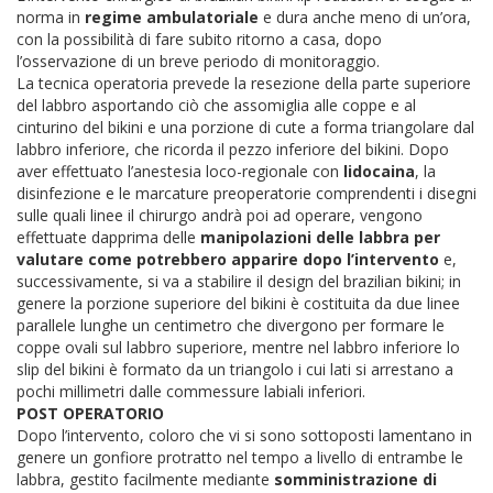
norma in
regime ambulatoriale
e dura anche meno di un’ora,
con la possibilità di fare subito ritorno a casa, dopo
l’osservazione di un breve periodo di monitoraggio.
La tecnica operatoria prevede la resezione della parte superiore
del labbro asportando ciò che assomiglia alle coppe e al
cinturino del bikini e una porzione di cute a forma triangolare dal
labbro inferiore, che ricorda il pezzo inferiore del bikini.
Dopo
aver effettuato l’anestesia loco-regionale con
lidocaina
, la
disinfezione e le marcature preoperatorie comprendenti i disegni
sulle quali linee il chirurgo andrà poi ad operare, vengono
effettuate dapprima delle
manipolazioni delle labbra per
valutare come potrebbero apparire dopo l’intervento
e,
successivamente, si va a stabilire il design del brazilian bikini; in
genere la porzione superiore del bikini è costituita da due linee
parallele lunghe un centimetro che divergono per formare le
coppe ovali sul labbro superiore, mentre nel labbro inferiore lo
slip del bikini è formato da un triangolo i cui lati si arrestano a
pochi millimetri dalle commessure labiali inferiori.
POST OPERATORIO
Dopo l’intervento, coloro che vi si sono sottoposti lamentano in
genere un gonfiore protratto nel tempo a livello di entrambe le
labbra, gestito facilmente mediante
somministrazione di