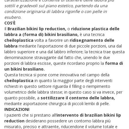
sottili e gradevoli sul piano estetico, partendo da una
condizione originaria di labbra rigonfie o con pelle in
esubero.
COS’È
Il
Brazilian bikini lip reduction,
o
riduzione plastica delle
labbra a (forma di) bikini brasiliano,
è una tecnica
cheiloplastica
volta a favorire un
ridisegnamento delle
labbra
mediante l’asportazione di due piccole porzioni, una dal
labbro superiore e una dal labbro inferiore; la tecnica trae questa
denominazione stravagante dal fatto che, unendo le due
porzioni di labbra escisse, queste ricordano proprio la
forma di
un bikini brasiliano.
Questa tecnica si pone come innovativa nel campo della
cheiloplastica
in quanto la maggior parte degli interventi
richiesti in questo settore riguarda il filling o riempimento
volumetrico delle labbra stesse; in questo caso si va invece, per
quanto possibile, a
sottilizzare il contorno delle labbra,
mediante asportazione chirurgica di piccoli lembi di pelle.
INDICAZIONI
I pazienti che si prestano all’
intervento di brazilian bikini lip
reduction
desiderano possedere un contorno labbra più
misurato, preciso e attraente, riducendone il volume totale e