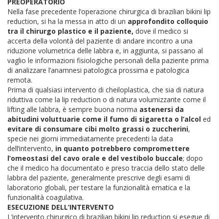
PREOPERATORIO
Nella fase precedente l’operazione chirurgica di brazilian bikini lip
reduction, si ha la messa in atto di un
approfondito colloquio
tra il chirurgo plastico e il paziente,
dove il medico si
accerta della volontà del paziente di andare incontro a una
riduzione volumetrica delle labbra e, in aggiunta, si passano al
vaglio le informazioni fisiologiche personali della paziente prima
di analizzare l’anamnesi patologica prossima e patologica
remota.
Prima di qualsiasi intervento di cheiloplastica, che sia di natura
riduttiva come la lip reduction o di natura volumizzante come il
lifting alle labbra, è sempre buona norma
astenersi da
abitudini voluttuarie come il fumo di sigaretta o l’alcol
ed
evitare di consumare cibi molto grassi o zuccherini
,
specie nei giorni immediatamente precedenti la data
dell’intervento,
in quanto potrebbero
compromettere
l’omeostasi del cavo orale e del vestibolo buccale
; dopo
che il medico ha documentato e preso traccia dello stato delle
labbra del paziente, generalmente prescrive degli esami di
laboratorio globali, per testare la funzionalità ematica e la
funzionalità coagulativa.
ESECUZIONE DELL’INTERVENTO
L’intervento chirurgico di brazilian bikini lip reduction si esegue di