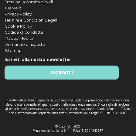
Entra nella community di
TuaMe.it
Privacy Policy
Termini e Condizioni Legali
Cookie Policy
Codice di condotta
Mappa Medici
Domande e risposte
Sitemap
Iscriviti alla nostra newsletter
ISCRIVITI
I contenuti editoriali presenti nel sito sono stati redatti a puro scopo informativo e non
devono essere considerati quali sistututi alla consulenza medica. Si consiglia di rivolgersi
al proprio medico e/o specialista per qualunque informazione e approfondimento. Tuame
non è sottoposto alle regolamentizzazioni introdotte dalla Legge n.62 del 7.03.2001.
© Copyright 2026
Merz Aesthetics Italia S.r.l. - P.Iva IT13004340967