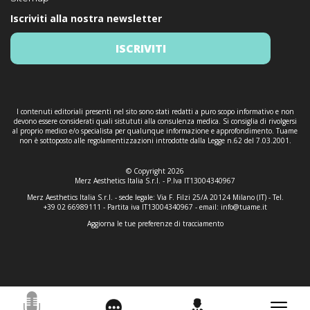
Iscriviti alla nostra newsletter
ISCRIVITI
I contenuti editoriali presenti nel sito sono stati redatti a puro scopo informativo e non
devono essere considerati quali sistututi alla consulenza medica. Si consiglia di rivolgersi
al proprio medico e/o specialista per qualunque informazione e approfondimento. Tuame
non è sottoposto alle regolamentizzazioni introdotte dalla Legge n.62 del 7.03.2001.
© Copyright 2026
Merz Aesthetics Italia S.r.l. - P.Iva IT13004340967
Merz Aesthetics Italia S.r.l. - sede legale: Via F. Filzi 25/A 20124 Milano (IT) - Tel.
+39 02 66989111 - Partita iva IT13004340967 - email:
info@tuame.it
Aggiorna le tue preferenze di tracciamento