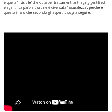
è quella ‘invisibile’ che opta per trattamenti anti-aging gentili ed
eleganti. La parola d’ordine è diventata ‘naturalezza’, perché è
questo il faro che secondo gli esperti bisogna seguire.