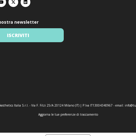
a nostra newsletter
ISCRIVITI
esthetics Italia S.r.l. - Via F. Filzi 25/A 20124 Milano (IT) | P.Iva IT13004340967 - email:
info@tu
Aggiorna le tue preferenze di tracciamento