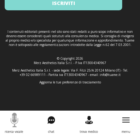
ISCRIVITI
I contenuti editoriali presenti nel sito sono stati redatti a puro scopo informativo e non
devono essere considerati quali sistututi alla consulenza medica. Si consiglia di rivolgersi
al proprio medico e/o specialista per qualunque informazione e approfondimento. Tuame
non è sottoposto alle regolamentizzazioni introdotte dalla Legge n.62 del 7.03.2001.
© Copyright 2026
Merz Aesthetics Italia S.r.l. - P.Iva IT13004340967
Merz Aesthetics Italia S.r.l. - sede legale: Via F. Filzi 25/A 20124 Milano (IT) - Tel.
+39 02 66989111 - Partita iva IT13004340967 - email:
info@tuame.it
Aggiorna le tue preferenze di tracciamento
ricerca vocale
chat
trova medico
menu
Informativa sulla raccolta