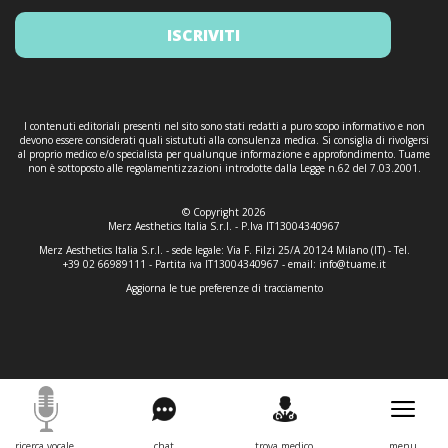
ISCRIVITI
I contenuti editoriali presenti nel sito sono stati redatti a puro scopo informativo e non
devono essere considerati quali sistututi alla consulenza medica. Si consiglia di rivolgersi
al proprio medico e/o specialista per qualunque informazione e approfondimento. Tuame
non è sottoposto alle regolamentizzazioni introdotte dalla Legge n.62 del 7.03.2001.
© Copyright 2026
Merz Aesthetics Italia S.r.l. - P.Iva IT13004340967
Merz Aesthetics Italia S.r.l. - sede legale: Via F. Filzi 25/A 20124 Milano (IT) - Tel.
+39 02 66989111 - Partita iva IT13004340967 - email:
info@tuame.it
Aggiorna le tue preferenze di tracciamento
ricerca vocale
chat
trova medico
menu