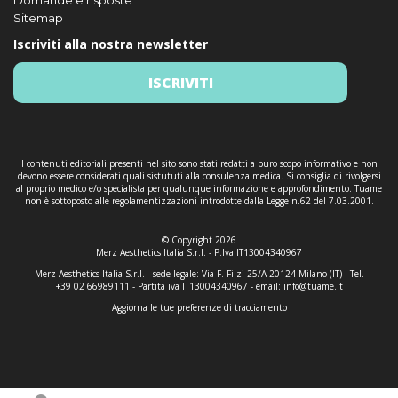
Domande e risposte
Sitemap
Iscriviti alla nostra newsletter
ISCRIVITI
I contenuti editoriali presenti nel sito sono stati redatti a puro scopo informativo e non
devono essere considerati quali sistututi alla consulenza medica. Si consiglia di rivolgersi
al proprio medico e/o specialista per qualunque informazione e approfondimento. Tuame
non è sottoposto alle regolamentizzazioni introdotte dalla Legge n.62 del 7.03.2001.
© Copyright 2026
Merz Aesthetics Italia S.r.l. - P.Iva IT13004340967
Merz Aesthetics Italia S.r.l. - sede legale: Via F. Filzi 25/A 20124 Milano (IT) - Tel.
+39 02 66989111 - Partita iva IT13004340967 - email:
info@tuame.it
Aggiorna le tue preferenze di tracciamento