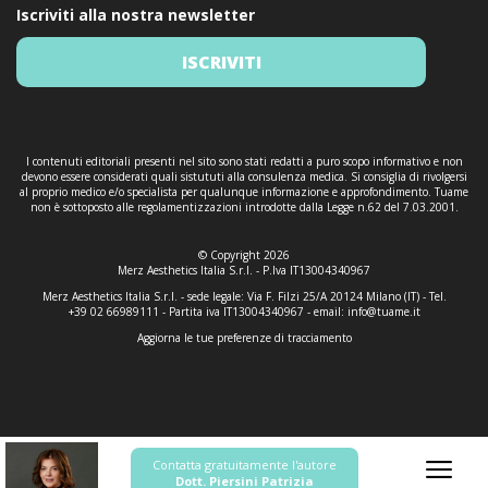
Iscriviti alla nostra newsletter
ISCRIVITI
I contenuti editoriali presenti nel sito sono stati redatti a puro scopo informativo e non
devono essere considerati quali sistututi alla consulenza medica. Si consiglia di rivolgersi
al proprio medico e/o specialista per qualunque informazione e approfondimento. Tuame
non è sottoposto alle regolamentizzazioni introdotte dalla Legge n.62 del 7.03.2001.
© Copyright 2026
Merz Aesthetics Italia S.r.l. - P.Iva IT13004340967
Merz Aesthetics Italia S.r.l. - sede legale: Via F. Filzi 25/A 20124 Milano (IT) - Tel.
+39 02 66989111 - Partita iva IT13004340967 - email:
info@tuame.it
Aggiorna le tue preferenze di tracciamento
Contatta gratuitamente l'autore
Dott. Piersini Patrizia