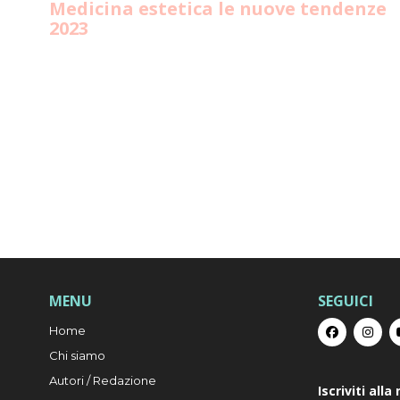
Medicina estetica le nuove tendenze
2023
MENU
SEGUICI
Home
Chi siamo
Autori / Redazione
Iscriviti all