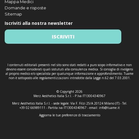
Mappa Medici
Domande e risposte
Sitemap
Iscriviti alla nostra newsletter
ISCRIVITI
I contenuti editoriali presenti nel sito sono stati redatti a puro scopo informativo e non
devono essere considerati quali sistututi alla consulenza medica. Si consiglia di rivolgersi
al proprio medico e/o specialista per qualunque informazione e approfondimento. Tuame
non è sottoposto alle regolamentizzazioni introdotte dalla Legge n.62 del 7.03.2001.
© Copyright 2026
Merz Aesthetics Italia S.r.l. - P.Iva IT13004340967
Merz Aesthetics Italia S.r.l. - sede legale: Via F. Filzi 25/A 20124 Milano (IT) - Tel.
+39 02 66989111 - Partita iva IT13004340967 - email:
info@tuame.it
Aggiorna le tue preferenze di tracciamento