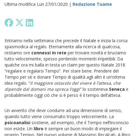
Ultima modifica Lun 27/01/2020 |
Redazione Tuame
Entriamo nella settimana che precede il Natale e inizia la corsa
spasmodica al regalo. Eternamente alla ricerca di qualcosa,
restiamo ore
connessi in rete
per trovare novità e bruciamo
tutto velocemente, spesso perdendo momenti irripetibili. Da
qualche ora mi balla in testa un claim per questo Natale 2018
“regalare e regalarsi Tempo”. Per stare bene. Prendere del
Tempo per sè e donare Tempo di qualità agli altri è un’ottima
idea regalo. “
Il maggiore ostacolo del vivere è l’attesa, che
dipende dal domani ma spreca l’oggi
” lo sosteneva
Seneca
e
probabilmente oggi ciò che si è perso è il tempo dell’attesa.
Un avvento che deve condurre ad una dimensione di senso,
quando tutto viene consumato troppo velocemente. La
psicoanalisi
sostiene, ad esempio, che il Tempo nell’inconscio
non esiste. Un
libro
è sempre un buon modo di impiegare il
proprio Tempo. Nel nuovo volume di Massimo Recalcati, A libro