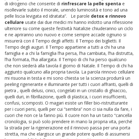
di idrogeno che consente di
rinfrescare la pelle spenta
e
risollevarle subito il morale, unendo luminosità e tono ad una
pelle liscia levigata ed idratata”. Le parole
detox e rinnovo
cellulare
usate dai due medici mi hanno indotto una riflessione
ulteriore su come queste festività Natalizie chiuderanno un ciclo
e ne apriranno uno nuovo e come sempre accade ognuno si
misurerà con il Tempo degli affetti. Il Tempo dei biglietti. Il
Tempo degli auguri. Il Tempo appartiene a tutti a chi ha una
famiglia e a chi la famiglia l’ha persa, l’ha cambiata, l’ha distrutta,
l’ha formata, l’ha allargata. Il Tempo di chi ha perso qualcuno
che non siederà alla tavola il giorno di Natale. Il Tempo di chi ha
aggiunto qualcuno alla propria tavola. La parola rinnovo cellulare
mi risuona in testa e mi sono chiesta se la scienza produrrà un
peeling rigenerante e illuminante per tutti i cuori affranti, quelli di
pietra , quelli delusi, cinici, congelati in un cristallo di ghiaccio,
quelli duri, in fibrillazione, quelli di plastica, i cuori insufficienti,
confusi, scomposti. O magari esiste un filler bio-ristrutturante
per i cuori persi, quelli per cui “sembra” non ci sia nulla da fare, i
cuori che non ce la fanno più. Il cuore non ha un tasto “cancella
cronologia, si può solo prendere in mano la propria vita, perché
la strada per la rigenerazione ed il rinnovo passa per una porta
stretta, ma che elargisce un grande potere quello di assumersi