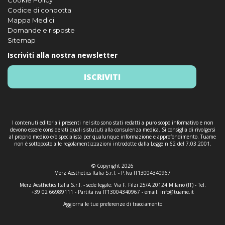
Cookie Policy
Codice di condotta
Mappa Medici
Domande e risposte
Sitemap
Iscriviti alla nostra newsletter
ISCRIVITI
I contenuti editoriali presenti nel sito sono stati redatti a puro scopo informativo e non
devono essere considerati quali sistututi alla consulenza medica. Si consiglia di rivolgersi
al proprio medico e/o specialista per qualunque informazione e approfondimento. Tuame
non è sottoposto alle regolamentizzazioni introdotte dalla Legge n.62 del 7.03.2001.
© Copyright 2026
Merz Aesthetics Italia S.r.l. - P.Iva IT13004340967
Merz Aesthetics Italia S.r.l. - sede legale: Via F. Filzi 25/A 20124 Milano (IT) - Tel.
+39 02 66989111 - Partita iva IT13004340967 - email:
info@tuame.it
Aggiorna le tue preferenze di tracciamento