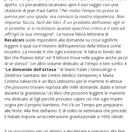
aperto. Lo psicanalista lacaniano apre il suo saggio con una
citazione di Jean-Paul Sartre: “
Per molto Tempo ho preso la
penna per una spada: ora conosco la nostra impotenza. Non
importa: faccio, farò dei libri. È un prodotto dell’uomo: egli vi
si proietta, vi si riconosce; questo specchio critico è il solo ad
offrirgli la sua immagine
”. La nuova fatica letteraria di
Recalcati
vuole rispondere alla domanda su cosa significhi
leggere e qual sia il mistero dell’esperienza della lettura come
incontro. La morale è che ogni esistenza “è fatta in fondo dei
libri che l’hanno letta” ed “il lettore trova nelle pagine anche pezzi
di sé stesso”. Un altro volume dedicato al Tempo e ben scritto è
“
Le domande dell’attesa
“ di Mario Fadin ( Ginecologo e
Direttore Sanitario del Centro Medico Sempione) e Maria
Cristina Valsecchi è un libro utilissimo per le mamme in attesa
che possono trovare risposta alle mille domande, dubbi e timori
durante la gravidanza. Un libro che possono leggere le mamme
ma dedicato ai figli perché possano capire ciò che ogni madre
sogna per il proprio bambino. Poi c’è un Tempo per prepararsi
alle feste. Alla fine dell’anno. E di solito la settimana che precede
il Natale impone un’accelerazione gravitazionale a 1000 cilindri.
E se riuscissimo per un attimo a decelerare e preparaci alla fine