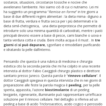
sostanze, situazioni, circostanze tossiche e nocive che
avvelenano l’ambiente. Noi siamo ciò di cui ci nutriamo. Lei mi
ha suggerito un programma “
Remise en forme
” in tre giorni a
base di due differenti regimi alimentari : la dieta mima- digiuno a
base di frutta, verdura e frutta secca per i più determinati e la
dieta simil-chetogenica, una dieta iperproteica che permette di
introdurre solo una minima quantità di carboidrati, mentre i pasti
principali devono essere a base di pesce, carni bianche o uova e
tanta verdura cotta e cruda. Bere molta acqua è il must . In
tre
giorni ci si può depurare
, sgonfiare e rimodellare purificando
e idratando la pelle dall’interno.
Pensando che questa è una rubrica di medicina e chirurgia
estetica cito la seconda parola che mi ha colpito in una recente
intervista al dottor Fabio Caviggioli chirurgo plastico e direttore
sanitario presso Juneco. Questa parola è “
rinnovo cellulare
”. Il
dottor Caviggioli spiegava in questa intervista che in nei giorni di
preparazione alle feste la parola magica è
peeling
, per la pelle
spenta, appassita, l'azione
biostimolante
di un peeling
levigante, rigenerante, illuminante può rappresentare un’efficace
soluzione per il rinnovo cellulare. Nel dettaglio si riferiva ad un
peeling a base di acido Tricloroacetico, acido cogico e perossido