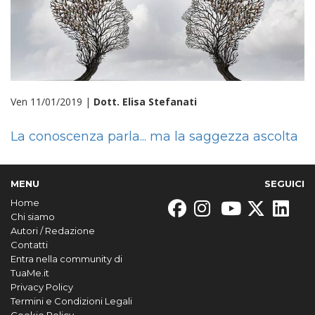
Ven 11/01/2019 |
Dott. Elisa Stefanati
La conoscenza parla... ma la saggezza ascolta
MENU
SEGUICI
Home
Chi siamo
Autori / Redazione
Contatti
Entra nella community di
TuaMe.it
Privacy Policy
Termini e Condizioni Legali