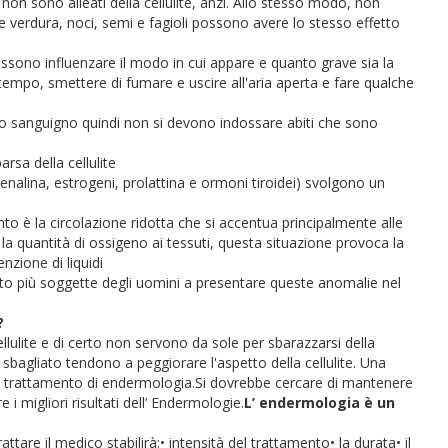
non sono alleati della cellulite, anzi. Allo stesso modo, non
a e verdura, noci, semi e fagioli possono avere lo stesso effetto
ossono influenzare il modo in cui appare e quanto grave sia la
 di tempo, smettere di fumare e uscire all'aria aperta e fare qualche
sso sanguigno quindi non si devono indossare abiti che sono
rsa della cellulite
nalina, estrogeni, prolattina e ormoni tiroidei) svolgono un
to è la circolazione ridotta che si accentua principalmente alle
 la quantità di ossigeno ai tessuti, questa situazione provoca la
enzione di liquidi
 più soggette degli uomini a presentare queste anomalie nel
?
llulite e di certo non servono da sole per sbarazzarsi della
ta sbagliato tendono a peggiorare l'aspetto della cellulite.
Una
il trattamento di endermologia.
Si dovrebbe cercare di mantenere
i migliori risultati dell’ Endermologie.
L’ endermologia è un
trattare
il medico stabilirà:
• intensità del trattamento
• la durata
• il