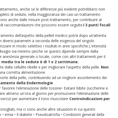
trattamento, anche se le differenze più evidenti potrebbero non
mpleto di sedute, nella maggioranza dei casi un trattamento
ndono anche dalle misure post-trattamento, per contribuire al
rie di raccomandazioni che possono essere seguite.
I 3 punti focali
ramento dell’aspetto della pelle
il medico potrà dopo un’attenta
dei diversi parametri a seconda delle esigenza del singolo
izzare in modo selettivo i risultati in aree specifiche.
L'intensità
disagio sia minimo (anche se questo dipende sempre dalla
e anestesia generale o locale, come con altri trattamenti per il
 media tra le sedute è di 1 o 2 settimane.
dalla cellulite ribelle e per migliorare l'aspetto della pelle.
Non
 una corretta alimentazione.
morte della pelle, contribuendo ad un migliore assorbimento dei
ttamento della Endermologie
 favorire l'eliminazione delle tossine
• Evitare bibite zuccherine e
re almeno un'ora al giorno per promuovere l'eliminazione delle
esercizi per aumentare il tono muscolare
Controindicazioni per
sigliati, ma ci sono anche altre situazioni in cui questo
ro
• ernia
• Il diabete
• Pseudoatrofia
• Condizioni generali della