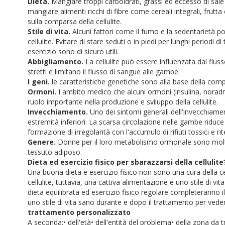
Dieta.
Mangiare troppi carboidrati, grassi ed eccesso di sale 
mangiare alimenti ricchi di fibre come cereali integrali, frutt
sulla comparsa della cellulite.
Stile di vita.
Alcuni fattori come il fumo e la sedentarietà p
cellulite. Evitare di stare seduti o in piedi per lunghi periodi
esercizio sono di sicuro utili.
Abbigliamento.
La cellulite può essere influenzata dal flu
stretti e limitano il flusso di sangue alle gambe.
I geni.
le caratteristiche genetiche sono alla base della compa
Ormoni.
I ambito medico che alcuni ormoni (insulina, noradre
ruolo importante nella produzione e sviluppo della cellulite.
Invecchiamento.
Uno dei sintomi generali dell'invecchiamen
estremità inferiori. La scarsa circolazione nelle gambe riduce
formazione di irregolarità con l'accumulo di rifiuti tossici e rit
Genere.
Donne per il loro metabolismo ormonale sono molto
tessuto adiposo.
Dieta ed esercizio fisico per sbarazzarsi della cellulite
Una buona dieta e esercizio fisico non sono una cura della ce
cellulite, tuttavia, una cattiva alimentazione e uno stile di vi
dieta equilibrata ed esercizio fisico regolare completeranno 
uno stile di vita sano durante e dopo il trattamento per vedere 
trattamento personalizzato
A seconda:
• dell'età
• dell'entità del problema
• della zona da 