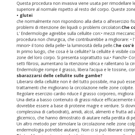
Questa procedura non invasiva viene usata per rimodellare le 
superiore al normale rispetto al resto del corpo. Queste zone 
• glutei
che normalmente non rispondono alla dieta o all’esercizio fi
problemi di ritenzione dei liquidi o problemi circolatori.
Che co
L’ Endermologie agirebbe sulla cellulite con:
• mezzi meccanic
procedura non chirurgica, che contribuirebbe a migliorare:
• 
minori
• il tono della pelle
• la luminosità della pelle.
C
he cos'è 
In primo luogo, che cosa è la cellulite? la cellulite è visibile
zone del loro corpo. Si presenta soprattutto sui.
• Fianchi
• Co
setti fibrosi, aumentano la ritenzione idrica e rallentano la 
Endermologie rompe il grasso, libera l’acqua e le tossine, con
sbarazzarsi delle cellulite sulle gambe?
Liberarsi della cellulite non è del tutto possibile, ma può es
trattamenti che migliorano la circolazione nelle zone colpite.
Regolare esercizio cardio riduce il grasso corporeo, migliora l
Una dieta a basso contenuto di grassi riduce efficacemente il
dovrebbe essere a base di proteine magre e verdure.
Si dovr
complessiva di carboidrati), amidi, alcol, alimenti e frutta ad
glicemico, che hanno dimostrato di aiutare nella perdita di p
Un altro metodo per stimolare la circolazione nelle zone colpite
endermologia potrebbe aiutare).
Non ci si può liberare compl