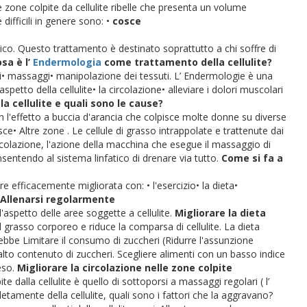
zone colpite da cellulite ribelle che presenta un volume
difficili in genere sono:
•
cosce
sico.
Questo trattamento è destinato soprattutto a chi soffre di
sa è l’
Endermologia
come trattamento della cellulite?
i
• massaggi
• manipolazione dei tessuti.
L’ Endermologie è una
l'aspetto della cellulite
• la circolazione
• alleviare i dolori muscolari
la cellulite e quali sono le cause?
 con l'effetto a buccia d'arancia che colpisce molte donne su diverse
sce
• Altre zone .
Le cellule di grasso intrappolate e trattenute dai
circolazione, l'azione della macchina che esegue il massaggio di
sentendo al sistema linfatico di drenare via tutto.
Come si fa a
sere efficacemente migliorata con:
• l'esercizio
• la dieta
•
Allenarsi regolarmente
'aspetto delle aree soggette a cellulite.
Migliorare la dieta
 grasso corporeo e riduce la comparsa di cellulite. La dieta
ebbe Limitare il consumo di zuccheri (Ridurre l'assunzione
 alto contenuto di zuccheri.
Scegliere alimenti con un basso indice
eso.
Migliorare la circolazione nelle zone colpite
 dalla cellulite è quello di sottoporsi a massaggi regolari ( l’
etamente della cellulite, quali sono i fattori che la aggravano?