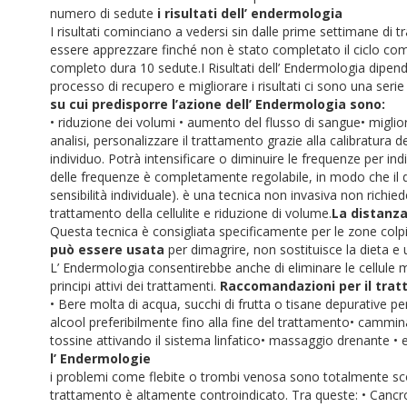
numero di sedute
i risultati dell’ endermologia
I risultati cominciano a vedersi sin dalle prime settimane di 
essere apprezzare finché non è stato completato il ciclo co
completo dura 10 sedute.
I Risultati dell’ Endermologia dipe
processo di recupero e migliorare i risultati ci sono una se
su cui predisporre l’azione dell’ Endermologia sono:
• riduzione dei volumi
• aumento del flusso di sangue
• miglio
analisi, personalizzare il trattamento grazie alla calibratura 
individuo. Potrà intensificare o diminuire le frequenze per indir
delle frequenze è completamente regolabile, in modo che il 
sensibilità individuale).
è una tecnica non invasiva non richied
trattamento della cellulite e riduzione di volume.
La distanza
Questa tecnica è consigliata specificamente per le zone colpite 
può essere usata
per dimagrire, non sostituisce la dieta e
L’ Endermologia consentirebbe anche di eliminare le cellule 
principi attivi dei trattamenti.
Raccomandazioni per il tra
• Bere molta di acqua, succhi di frutta o tisane depurative per
alcool preferibilmente fino alla fine del trattamento
• cammina
tossine attivando il sistema linfatico
• massaggio drenante
• 
l’ Endermologie
i problemi come flebite o trombi venosa sono totalmente scon
trattamento è altamente controindicato. Tra queste:
• Canc