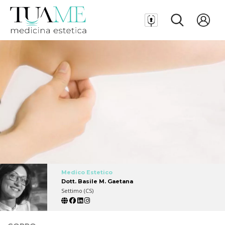
Medico Estetico
Dott. Basile M. Gaetana
Settimo (CS)