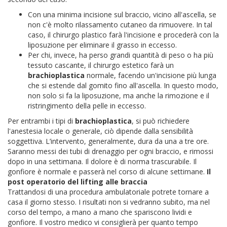
Con una minima incisione sul braccio, vicino all'ascella, se
non c'è molto rilassamento cutaneo da rimuovere. In tal
caso, il chirurgo plastico farà l'incisione e procederà con la
liposuzione per eliminare il grasso in eccesso.
Per chi, invece, ha perso grandi quantità di peso o ha più
tessuto cascante, il chirurgo estetico farà un
brachioplastica
normale, facendo un'incisione più lunga
che si estende dal gomito fino all'ascella. In questo modo,
non solo si fa la liposuzione, ma anche la rimozione e il
ristringimento della pelle in eccesso.
Per entrambi i tipi di
brachioplastica
, si può richiedere
l'anestesia locale o generale, ciò dipende dalla sensibilità
soggettiva. L’intervento, generalmente, dura da una a tre ore.
Saranno messi dei tubi di drenaggio per ogni braccio, e rimossi
dopo in una settimana. Il dolore è di norma trascurabile. Il
gonfiore è normale e passerà nel corso di alcune settimane.
Il
post operatorio del lifting alle braccia
Trattandosi di una procedura ambulatoriale potrete tornare a
casa il giorno stesso. I risultati non si vedranno subito, ma nel
corso del tempo, a mano a mano che spariscono lividi e
gonfiore.
Il vostro medico vi consiglierà per quanto tempo