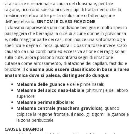
vita sociale e relazionale a causa del cloasma e, per tale
ragione, ricorrono spesso ai diversi tipi di trattamento che la
medicina estetica offre per la risoluzione o l’attenuazione
dell’inestetismo.
SINTOMI E CLASSIFICAZIONE
Il cloasma rappresenta una condizione benigna e molto spesso
passeggera che bersaglia la cute di alcune donne in gravidanza
e, nella maggior parte dei casi, non induce una sintomatologia
specifica e degna di nota; qualora il cloasma fosse invece stato
causato da una combinata ed eccessiva azione dei raggi solari
sulla cute, allora possono riscontrarsi segni di irritazione
cutanea come arrossamento, dilatazione dei capillari, fastidio e
bruciore.
Il cloasma può essere classificato in base all’area
anatomica dove si palesa, distinguendo dunque:
Melasma delle guance
e delle pinne nasali;
Melasma del solco naso-labiale
(philtrum) e del labbro
superiore;
Melasma perimandibolare
;
Melasma centrale
(
maschera gravidica
), quando
colpisce la regione frontale, il naso, gli zigomi, le guance e
la zona peribuccale.
CAUSE E DIAGNOSI