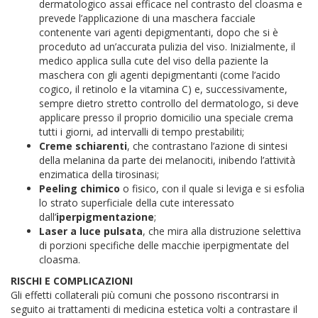
dermatologico assai efficace nel contrasto del cloasma e
prevede l’applicazione di una maschera facciale
contenente vari agenti depigmentanti, dopo che si è
proceduto ad un’accurata pulizia del viso. Inizialmente, il
medico applica sulla cute del viso della paziente la
maschera con gli agenti depigmentanti (come l’acido
cogico, il retinolo e la vitamina C) e, successivamente,
sempre dietro stretto controllo del dermatologo, si deve
applicare presso il proprio domicilio una speciale crema
tutti i giorni, ad intervalli di tempo prestabiliti;
Creme schiarenti
, che contrastano l’azione di sintesi
della melanina da parte dei melanociti, inibendo l’attività
enzimatica della tirosinasi;
Peeling chimico
o fisico, con il quale si leviga e si esfolia
lo strato superficiale della cute interessato
dall’
iperpigmentazione
;
Laser a luce pulsata
, che mira alla distruzione selettiva
di porzioni specifiche delle macchie iperpigmentate del
cloasma.
RISCHI E COMPLICAZIONI
Gli effetti collaterali più comuni che possono riscontrarsi in
seguito ai trattamenti di medicina estetica volti a contrastare il