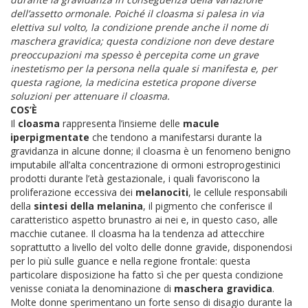
dell’assetto ormonale. Poiché il cloasma si palesa in via
elettiva sul volto, la condizione prende anche il nome di
maschera gravidica; questa condizione non deve destare
preoccupazioni ma spesso è percepita come un grave
inestetismo per la persona nella quale si manifesta e, per
questa ragione, la medicina estetica propone diverse
soluzioni per attenuare il cloasma.
COS’È
Il
cloasma
rappresenta l’insieme delle
macule
iperpigmentate
che tendono a manifestarsi durante la
gravidanza in alcune donne; il cloasma è un fenomeno benigno
imputabile all’alta concentrazione di ormoni estroprogestinici
prodotti durante l’età gestazionale, i quali favoriscono la
proliferazione eccessiva dei
melanociti
, le cellule responsabili
della
sintesi della melanina
, il pigmento che conferisce il
caratteristico aspetto brunastro ai nei e, in questo caso, alle
macchie cutanee. Il cloasma ha la tendenza ad attecchire
soprattutto a livello del volto delle donne gravide, disponendosi
per lo più sulle guance e nella regione frontale: questa
particolare disposizione ha fatto sì che per questa condizione
venisse coniata la denominazione di
maschera gravidica
.
Molte donne sperimentano un forte senso di disagio durante la