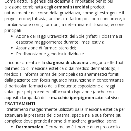
Come detto, la genesi del cloasma è imputabile per lo più
all’azione combinata degli
ormoni steroidei
prodotti
naturalmente nel corso della gravidanza, come gli estrogeni e il
progesterone; tuttavia, anche altri fattori possono concorrere, in
combinazione con gli ormoni, a determinare il cloasma, eccone i
principali:
Azione dei raggi ultravioletti del Sole (infatti il cloasma si
esacerba maggiormente durante i mesi estivi);
Assunzione di farmaci steroidei;
Predisposizione genetica individuale.
Il riconoscimento e la
diagnosi di cloasma
vengono effettuati
dal medico di medicina estetica o dal medico dermatologo; il
medico si informa prima dei principali dati anamnestici forniti
dalla paziente con focus riguardo l’assunzione in concomitanza
di particolari farmaci o della frequente esposizione ai raggi
solari, per poi procedere all’accurata ispezione (anche con
apposita lampada) delle
macchie iperpigmentate
sul viso.
TRATTAMENTI
I trattamenti maggiormente utilizzati dalla medicina estetica per
attenuare la presenza del cloasma, specie nelle sue forme più
complete dove prende il nome di maschera gravidica, sono:
Dermamelan
. Dermamelan è il nome di un protocollo