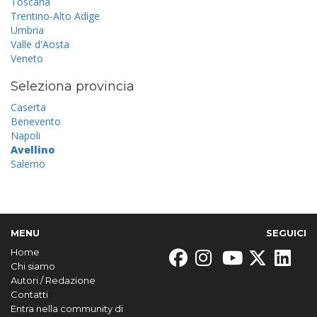
Toscana
Trentino-Alto Adige
Umbria
Valle d'Aosta
Veneto
Seleziona provincia
Caserta
Benevento
Napoli
Avellino
Salerno
MENU
SEGUICI
Home
Chi siamo
Autori / Redazione
Contatti
Entra nella community di