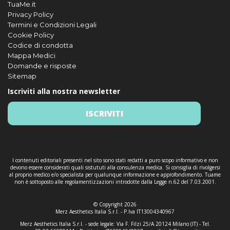
TuaMe.it
Privacy Policy
Termini e Condizioni Legali
Cookie Policy
Codice di condotta
Mappa Medici
Domande e risposte
Sitemap
Iscriviti alla nostra newsletter
ISCRIVITI
I contenuti editoriali presenti nel sito sono stati redatti a puro scopo informativo e non
devono essere considerati quali sistututi alla consulenza medica. Si consiglia di rivolgersi
al proprio medico e/o specialista per qualunque informazione e approfondimento. Tuame
non è sottoposto alle regolamentizzazioni introdotte dalla Legge n.62 del 7.03.2001.
© Copyright 2026
Merz Aesthetics Italia S.r.l. - P.Iva IT13004340967
Merz Aesthetics Italia S.r.l. - sede legale: Via F. Filzi 25/A 20124 Milano (IT) - Tel.