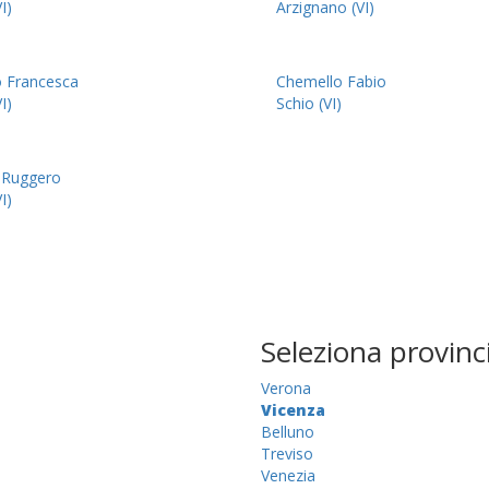
I)
Arzignano (VI)
o Francesca
Chemello Fabio
I)
Schio (VI)
a Ruggero
I)
Seleziona provinc
Verona
Vicenza
Belluno
Treviso
Venezia