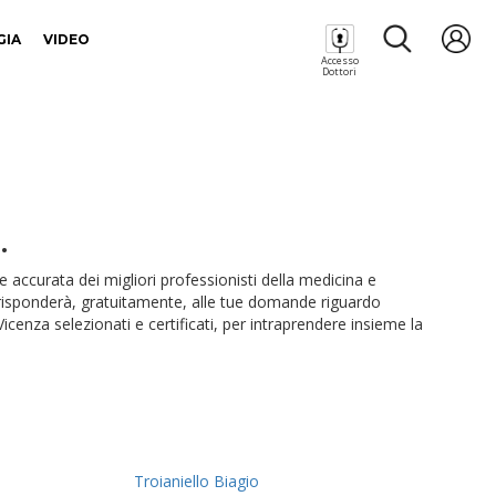
GIA
VIDEO
Accesso
Dottori
.
ne accurata dei migliori professionisti della medicina e
e risponderà, gratuitamente, alle tue domande riguardo
 Vicenza selezionati e certificati, per intraprendere insieme la
Troianiello Biagio