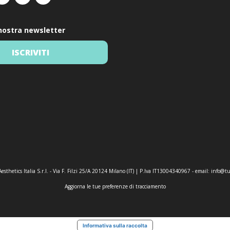
a nostra newsletter
ISCRIVITI
esthetics Italia S.r.l. - Via F. Filzi 25/A 20124 Milano (IT) | P.Iva IT13004340967 - email:
info@tu
Aggiorna le tue preferenze di tracciamento
Informativa sulla raccolta