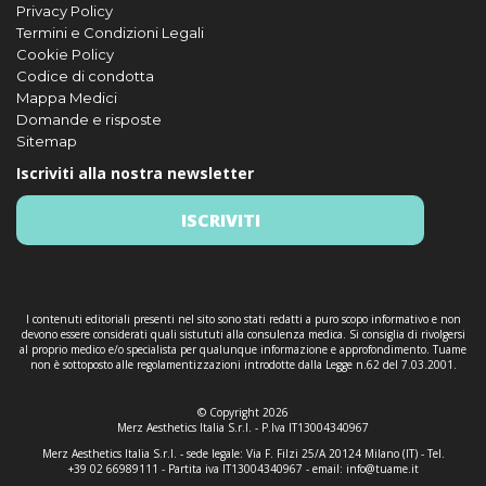
Privacy Policy
Termini e Condizioni Legali
Cookie Policy
Codice di condotta
Mappa Medici
Domande e risposte
Sitemap
Iscriviti alla nostra newsletter
ISCRIVITI
I contenuti editoriali presenti nel sito sono stati redatti a puro scopo informativo e non
devono essere considerati quali sistututi alla consulenza medica. Si consiglia di rivolgersi
al proprio medico e/o specialista per qualunque informazione e approfondimento. Tuame
non è sottoposto alle regolamentizzazioni introdotte dalla Legge n.62 del 7.03.2001.
© Copyright 2026
Merz Aesthetics Italia S.r.l. - P.Iva IT13004340967
Merz Aesthetics Italia S.r.l. - sede legale: Via F. Filzi 25/A 20124 Milano (IT) - Tel.
+39 02 66989111 - Partita iva IT13004340967 - email:
info@tuame.it