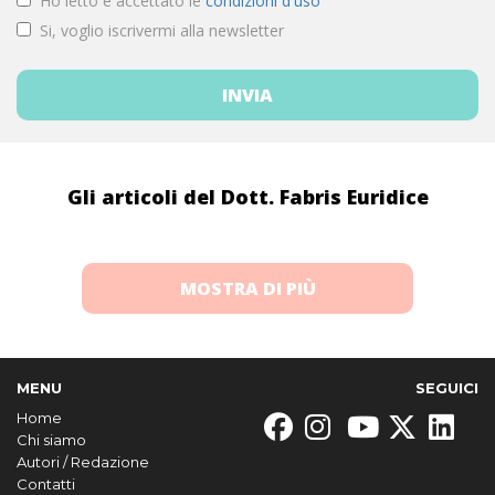
Ho letto e accettato le
condizioni d'uso
Si, voglio iscrivermi alla newsletter
Gli articoli del Dott. Fabris Euridice
MOSTRA DI PIÙ
MENU
SEGUICI
Home
Chi siamo
Autori / Redazione
Contatti