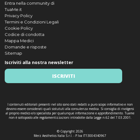
Entra nella community di
TuaMe.it
Privacy Policy
Termini e Condizioni Legali
Cookie Policy
Codice di condotta
Mappa Medici
Domande e risposte
Sitemap
Iscriviti alla nostra newsletter
ISCRIVITI
I contenuti editoriali presenti nel sito sono stati redatti a puro scopo informativo e non
devono essere considerati quali sistututi alla consulenza medica. Si consiglia di rivolgersi
al proprio medico e/o specialista per qualunque informazione e approfondimento. Tuame
non è sottoposto alle regolamentizzazioni introdotte dalla Legge n.62 del 7.03.2001.
© Copyright 2026
Merz Aesthetics Italia S.r.l. - P.Iva IT13004340967