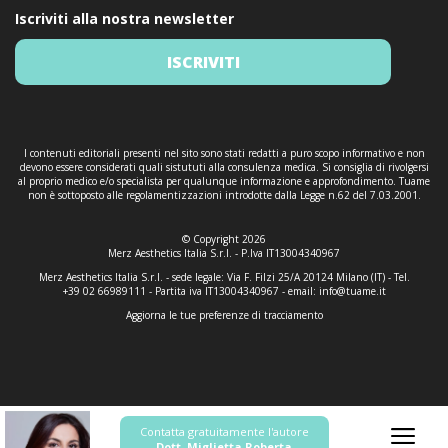
Iscriviti alla nostra newsletter
ISCRIVITI
I contenuti editoriali presenti nel sito sono stati redatti a puro scopo informativo e non
devono essere considerati quali sistututi alla consulenza medica. Si consiglia di rivolgersi
al proprio medico e/o specialista per qualunque informazione e approfondimento. Tuame
non è sottoposto alle regolamentizzazioni introdotte dalla Legge n.62 del 7.03.2001.
© Copyright 2026
Merz Aesthetics Italia S.r.l. - P.Iva IT13004340967
Merz Aesthetics Italia S.r.l. - sede legale: Via F. Filzi 25/A 20124 Milano (IT) - Tel.
+39 02 66989111 - Partita iva IT13004340967 - email:
info@tuame.it
Aggiorna le tue preferenze di tracciamento
Contatta gratuitamente l'autore
Dott. Miglietta Roberta