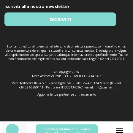
Iscriviti alla nostra newsletter
ISCRIVITI
I contenuti editoriali presenti nel sito sono stati redatti a puro scopo informativo e non
devono essere considerati quali sistututi alla consulenza medica. Si consiglia di rivolgersi
al proprio medico e/o specialista per qualunque informazione e approfondimento. Tuame
non è sottoposto alle regolamentizzazioni introdotte dalla Legge n.62 del 7.03.2001.
© Copyright 2026
Merz Aesthetics Italia S.r.l. - P.Iva IT13004340967
Merz Aesthetics Italia S.r.l. - sede legale: Via F. Filzi 25/A 20124 Milano (IT) - Tel.
+39 02 66989111 - Partita iva IT13004340967 - email:
info@tuame.it
Aggiorna le tue preferenze di tracciamento
Contatta gratuitamente l'autore