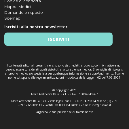
Codice di condotta
Mappa Medici
Domande e risposte
Sitemap
Iscriviti alla nostra newsletter
ISCRIVITI
I contenuti editoriali presenti nel sito sono stati redatti a puro scopo informativo e non
devono essere considerati quali sistututi alla consulenza medica. Si consiglia di rivolgersi
al proprio medico e/o specialista per qualunque informazione e approfondimento. Tuame
non è sottoposto alle regolamentizzazioni introdotte dalla Legge n.62 del 7.03.2001.
© Copyright 2026
Merz Aesthetics Italia S.r.l. - P.Iva IT13004340967
Merz Aesthetics Italia S.r.l. - sede legale: Via F. Filzi 25/A 20124 Milano (IT) - Tel.
+39 02 66989111 - Partita iva IT13004340967 - email:
info@tuame.it
Aggiorna le tue preferenze di tracciamento