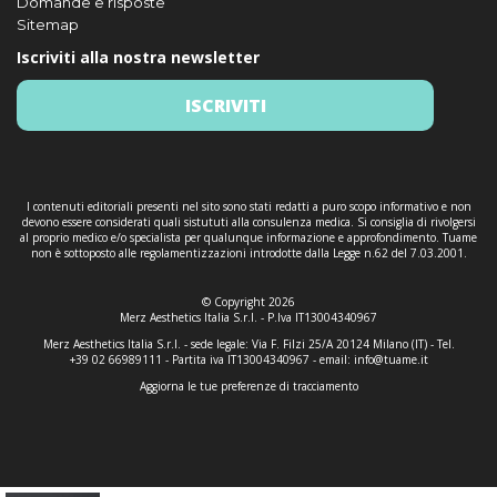
Domande e risposte
Sitemap
Iscriviti alla nostra newsletter
ISCRIVITI
I contenuti editoriali presenti nel sito sono stati redatti a puro scopo informativo e non
devono essere considerati quali sistututi alla consulenza medica. Si consiglia di rivolgersi
al proprio medico e/o specialista per qualunque informazione e approfondimento. Tuame
non è sottoposto alle regolamentizzazioni introdotte dalla Legge n.62 del 7.03.2001.
© Copyright 2026
Merz Aesthetics Italia S.r.l. - P.Iva IT13004340967
Merz Aesthetics Italia S.r.l. - sede legale: Via F. Filzi 25/A 20124 Milano (IT) - Tel.
+39 02 66989111 - Partita iva IT13004340967 - email:
info@tuame.it
Aggiorna le tue preferenze di tracciamento