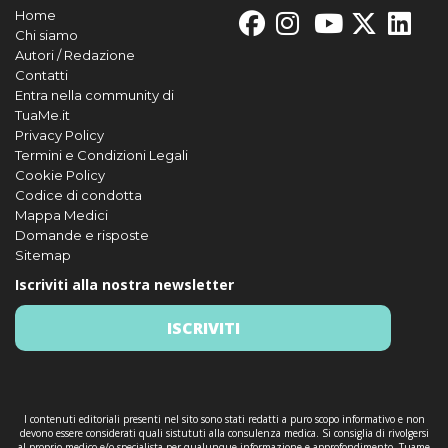
Home
Chi siamo
Autori / Redazione
Contatti
Entra nella community di
TuaMe.it
Privacy Policy
Termini e Condizioni Legali
Cookie Policy
Codice di condotta
Mappa Medici
Domande e risposte
Sitemap
Iscriviti alla nostra newsletter
ISCRIVITI
I contenuti editoriali presenti nel sito sono stati redatti a puro scopo informativo e non
devono essere considerati quali sistututi alla consulenza medica. Si consiglia di rivolgersi
al proprio medico e/o specialista per qualunque informazione e approfondimento. Tuame