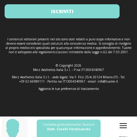
ISCRIVITI
I contenuti editoriali presenti nel sito sono stati redatti a puro scopo informativo e non
devono essere considerati quali sistututi alla consulenza medica. Si consiglia di rivolgersi
al proprio medico e/o specialista per qualunque informazione e approfondimento. Tuame
non è sottoposto alle regolamentizzazioni introdotte dalla Legge n.62 del 7.03.2001.
© Copyright 2026
Merz Aesthetics Italia S.r.l. - P.Iva IT13004340967
Merz Aesthetics Italia S.r.l. - sede legale: Via F. Filzi 25/A 20124 Milano (IT) - Tel.
+39 02 66989111 - Partita iva IT13004340967 - email:
info@tuame.it
Aggiorna le tue preferenze di tracciamento
Contatta gratuitamente l'autore
Dott. Corelli Ferdinando