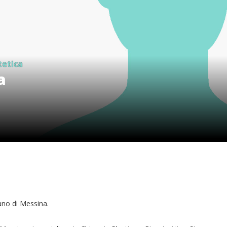
tetica
a
ano di Messina.