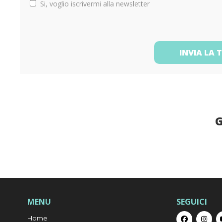
Si, voglio iscrivermi alla newsletter
INVIA LA 
G
MENU
SEGUICI
Home