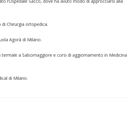
tato l’Ospedale Sacco, dove ha avuto modo di approcciarsi alla
di Chirurgia ortopedica.
uola Agorà di Milano.
ina termale a Salsomaggiore e corsi di aggiornamento in Medicina
ical di Milano.