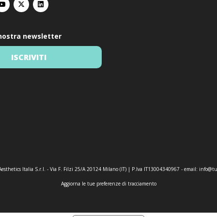
a nostra newsletter
ISCRIVITI
esthetics Italia S.r.l. - Via F. Filzi 25/A 20124 Milano (IT) | P.Iva IT13004340967 - email:
info@tu
Aggiorna le tue preferenze di tracciamento