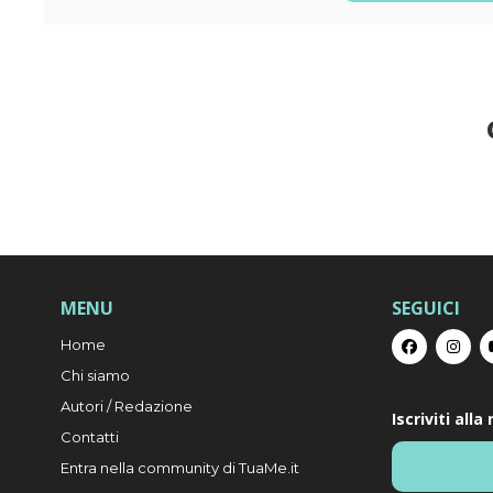
MENU
SEGUICI
Home
Chi siamo
Autori / Redazione
Iscriviti all
Contatti
Entra nella community di TuaMe.it