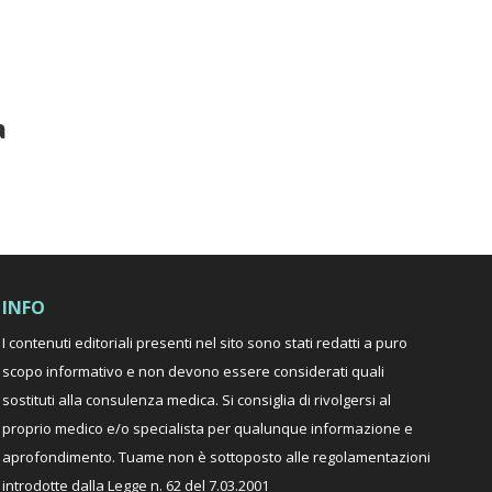
a
INFO
I contenuti editoriali presenti nel sito sono stati redatti a puro
scopo informativo e non devono essere considerati quali
sostituti alla consulenza medica. Si consiglia di rivolgersi al
proprio medico e/o specialista per qualunque informazione e
aprofondimento. Tuame non è sottoposto alle regolamentazioni
introdotte dalla Legge n. 62 del 7.03.2001