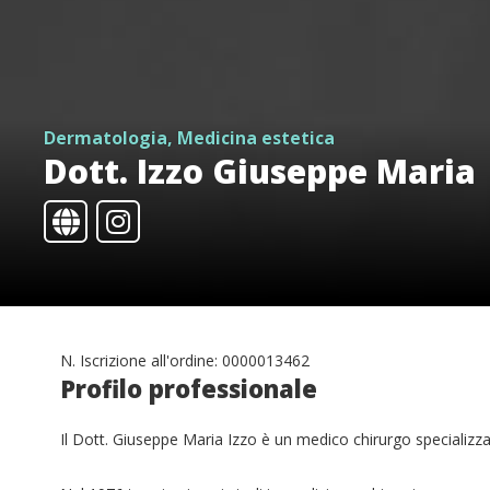
Dermatologia, Medicina estetica
Dott. Izzo Giuseppe Maria
N. Iscrizione all'ordine: 0000013462
Profilo professionale
Il Dott. Giuseppe Maria Izzo è un medico chirurgo specializz