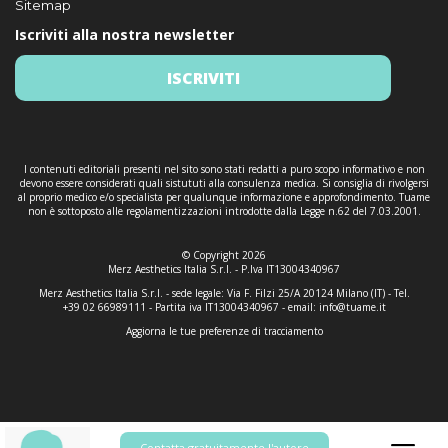
Sitemap
Iscriviti alla nostra newsletter
ISCRIVITI
I contenuti editoriali presenti nel sito sono stati redatti a puro scopo informativo e non
devono essere considerati quali sistututi alla consulenza medica. Si consiglia di rivolgersi
al proprio medico e/o specialista per qualunque informazione e approfondimento. Tuame
non è sottoposto alle regolamentizzazioni introdotte dalla Legge n.62 del 7.03.2001.
© Copyright 2026
Merz Aesthetics Italia S.r.l. - P.Iva IT13004340967
Merz Aesthetics Italia S.r.l. - sede legale: Via F. Filzi 25/A 20124 Milano (IT) - Tel.
+39 02 66989111 - Partita iva IT13004340967 - email:
info@tuame.it
Aggiorna le tue preferenze di tracciamento
Contatta gratuitamente l'autore