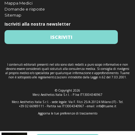
Mappa Medici
Domande e risposte
Sitemap
Iscriviti alla nostra newsletter
ISCRIVITI
I contenuti editoriali presenti nel sito sono stati redatti a puro scopo informativo e non
devono essere considerati quali sistututi alla consulenza medica. Si consiglia di rivolgersi
al proprio medico e/o specialista per qualunque informazione e approfondimento. Tuame
non è sottoposto alle regolamentizzazioni introdotte dalla Legge n.62 del 7.03.2001.
© Copyright 2026
Merz Aesthetics Italia S.r.l. - P.Iva IT13004340967
Merz Aesthetics Italia S.r.l. - sede legale: Via F. Filzi 25/A 20124 Milano (IT) - Tel.
+39 02 66989111 - Partita iva IT13004340967 - email:
info@tuame.it
Aggiorna le tue preferenze di tracciamento