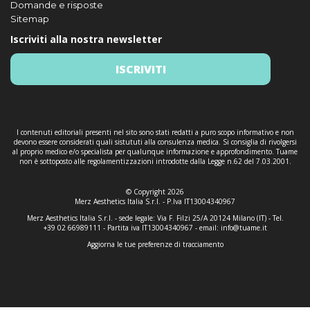
Domande e risposte
Sitemap
Iscriviti alla nostra newsletter
ISCRIVITI
I contenuti editoriali presenti nel sito sono stati redatti a puro scopo informativo e non
devono essere considerati quali sistututi alla consulenza medica. Si consiglia di rivolgersi
al proprio medico e/o specialista per qualunque informazione e approfondimento. Tuame
non è sottoposto alle regolamentizzazioni introdotte dalla Legge n.62 del 7.03.2001.
© Copyright 2026
Merz Aesthetics Italia S.r.l. - P.Iva IT13004340967
Merz Aesthetics Italia S.r.l. - sede legale: Via F. Filzi 25/A 20124 Milano (IT) - Tel.
+39 02 66989111 - Partita iva IT13004340967 - email:
info@tuame.it
Aggiorna le tue preferenze di tracciamento