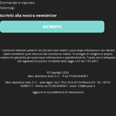
Domande e risposte
Sitemap
Iscriviti alla nostra newsletter
ISCRIVITI
I contenuti editoriali presenti nel sito sono stati redatti a puro scopo informativo e non devono
essere considerati quali sistututi alla consulenza medica. Si consiglia di rivolgersi al proprio
medico e/o specialista per qualunque informazione e approfondimento. Tuame non è sottoposto
alle regolamentizzazioni introdotte dalla Legge n.62 del 7.03.2001.
© Copyright 2026
Merz Aesthetics Italia S.r.l. - P.Iva IT13004340967
Merz Aesthetics Italia S.r.l. - sede legale: Via F. Filzi 25/A 20124 Milano (IT) - Tel. +39 02
66989111 - Partita iva IT13004340967 - email:
info@tuame.it
Aggiorna le tue preferenze di tracciamento