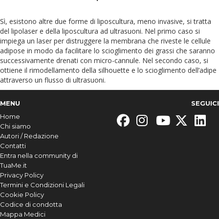
Sì, esistono altre due forme di liposcultura, meno invasive, si tratta
del lipolaser e della liposcultura ad ultrasuoni. Nel primo caso si
impiega un laser per distruggere la membrana che riveste le cellule
adipose in modo da facilitare lo scioglimento dei grassi che saranno
successivamente drenati con micro-cannule. Nel secondo caso, si
ottiene il rimodellamento della silhouette e lo scioglimento dell’adipe
attraverso un flusso di ultrasuoni.
MENU
SEGUICI
Home
Chi siamo
Autori / Redazione
Contatti
Entra nella community di
TuaMe.it
Privacy Policy
Termini e Condizioni Legali
Cookie Policy
Codice di condotta
Mappa Medici