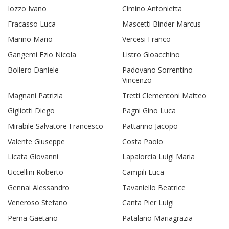
Iozzo Ivano
Cimino Antonietta
Fracasso Luca
Mascetti Binder Marcus
Marino Mario
Vercesi Franco
Gangemi Ezio Nicola
Listro Gioacchino
Bollero Daniele
Padovano Sorrentino
Vincenzo
Magnani Patrizia
Tretti Clementoni Matteo
Gigliotti Diego
Pagni Gino Luca
Mirabile Salvatore Francesco
Pattarino Jacopo
Valente Giuseppe
Costa Paolo
Licata Giovanni
Lapalorcia Luigi Maria
Uccellini Roberto
Campili Luca
Gennai Alessandro
Tavaniello Beatrice
Veneroso Stefano
Canta Pier Luigi
Perna Gaetano
Patalano Mariagrazia