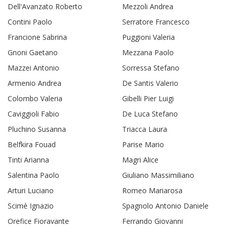
Dell'Avanzato Roberto
Mezzoli Andrea
Contini Paolo
Serratore Francesco
Francione Sabrina
Puggioni Valeria
Gnoni Gaetano
Mezzana Paolo
Mazzei Antonio
Sorressa Stefano
Armenio Andrea
De Santis Valerio
Colombo Valeria
Gibelli Pier Luigi
Caviggioli Fabio
De Luca Stefano
Pluchino Susanna
Triacca Laura
Belfkira Fouad
Parise Mario
Tinti Arianna
Magri Alice
Salentina Paolo
Giuliano Massimiliano
Arturi Luciano
Romeo Mariarosa
Scimè Ignazio
Spagnolo Antonio Daniele
Orefice Fioravante
Ferrando Giovanni