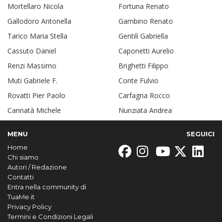
Mortellaro Nicola
Fortuna Renato
Gallodoro Antonella
Gambino Renato
Tarico Maria Stella
Gentili Gabriella
Cassuto Daniel
Caponetti Aurelio
Renzi Massimo
Brighetti Filippo
Muti Gabriele F.
Conte Fulvio
Rovatti Pier Paolo
Carfagna Rocco
Cannatà Michele
Nunziata Andrea
MENU
SEGUICI
Home
Chi siamo
Autori / Redazione
Contatti
Entra nella community di
TuaMe.it
Privacy Policy
Termini e Condizioni Legali