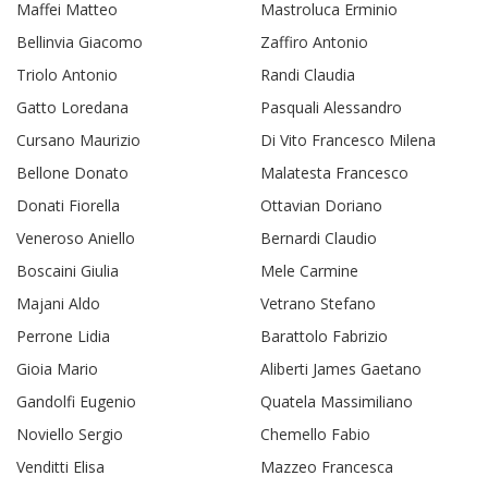
Maffei Matteo
Mastroluca Erminio
Bellinvia Giacomo
Zaffiro Antonio
Triolo Antonio
Randi Claudia
Gatto Loredana
Pasquali Alessandro
Cursano Maurizio
Di Vito Francesco Milena
Bellone Donato
Malatesta Francesco
Donati Fiorella
Ottavian Doriano
Veneroso Aniello
Bernardi Claudio
Boscaini Giulia
Mele Carmine
Majani Aldo
Vetrano Stefano
Perrone Lidia
Barattolo Fabrizio
Gioia Mario
Aliberti James Gaetano
Gandolfi Eugenio
Quatela Massimiliano
Noviello Sergio
Chemello Fabio
Venditti Elisa
Mazzeo Francesca