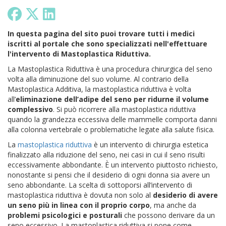
In questa pagina del sito puoi trovare tutti i medici
iscritti al portale che sono specializzati nell'effettuare
l'intervento di Mastoplastica Riduttiva.
La Mastoplastica Riduttiva è una procedura chirurgica del seno
volta alla diminuzione del suo volume. Al contrario della
Mastoplastica Additiva, la mastoplastica riduttiva è volta
all’
eliminazione dell’adipe del seno per ridurne il volume
complessivo
. Si può ricorrere alla mastoplastica riduttiva
quando la grandezza eccessiva delle mammelle comporta danni
alla colonna vertebrale o problematiche legate alla salute fisica.
La
mastoplastica riduttiva
è un intervento di chirurgia estetica
finalizzato alla riduzione del seno, nei casi in cui il seno risulti
eccessivamente abbondante. È un intervento piuttosto richiesto,
nonostante si pensi che il desiderio di ogni donna sia avere un
seno abbondante. La scelta di sottoporsi all’intervento di
mastoplastica riduttiva è dovuta non solo al
desiderio di avere
un seno più in linea con il proprio corpo
, ma anche da
problemi psicologici e posturali
che possono derivare da un
seno eccessivo. La mastoplastica riduttiva si pone come