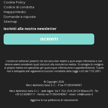
Cookie Policy
Codice di condotta
Mappa Medici
Domande e risposte
Sitemap
Iscriviti alla nostra newsletter
ISCRIVITI
I contenuti editoriali presenti nel sito sono stati redatti a puro scopo informativo e non
devono essere considerati quali sistututi alla consulenza medica. Si consiglia di rivolgersi
al proprio medico e/o specialista per qualunque informazione e approfondimento. Tuame
non è sottoposto alle regolamentizzazioni introdotte dalla Legge n.62 del 7.03.2001.
© Copyright 2026
Merz Aesthetics Italia S.r.l. - P.Iva IT13004340967
Merz Aesthetics Italia S.r.l. - sede legale: Via F. Filzi 25/A 20124 Milano (IT) - Tel.
+39 02 66989111 - Partita iva IT13004340967 - email:
info@tuame.it
Aggiorna le tue preferenze di tracciamento