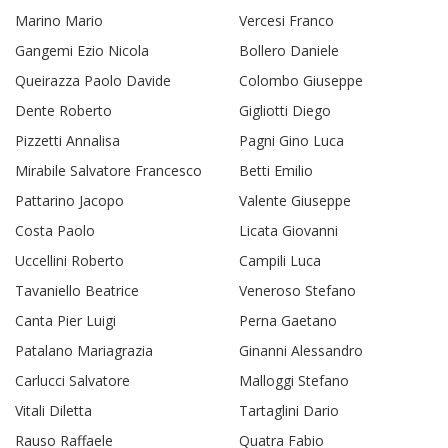
Marino Mario
Vercesi Franco
Gangemi Ezio Nicola
Bollero Daniele
Queirazza Paolo Davide
Colombo Giuseppe
Dente Roberto
Gigliotti Diego
Pizzetti Annalisa
Pagni Gino Luca
Mirabile Salvatore Francesco
Betti Emilio
Pattarino Jacopo
Valente Giuseppe
Costa Paolo
Licata Giovanni
Uccellini Roberto
Campili Luca
Tavaniello Beatrice
Veneroso Stefano
Canta Pier Luigi
Perna Gaetano
Patalano Mariagrazia
Ginanni Alessandro
Carlucci Salvatore
Malloggi Stefano
Vitali Diletta
Tartaglini Dario
Rauso Raffaele
Quatra Fabio