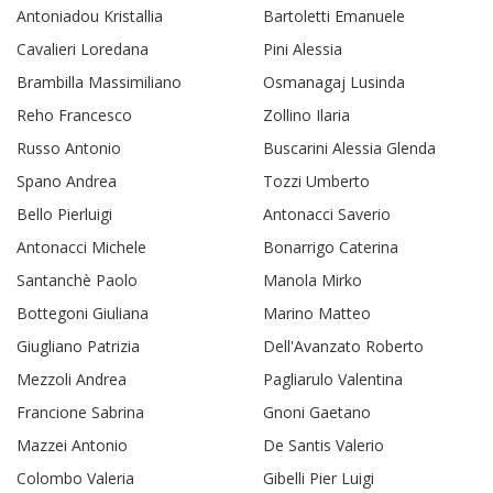
Antoniadou Kristallia
Bartoletti Emanuele
Cavalieri Loredana
Pini Alessia
Brambilla Massimiliano
Osmanagaj Lusinda
Reho Francesco
Zollino Ilaria
Russo Antonio
Buscarini Alessia Glenda
Spano Andrea
Tozzi Umberto
Bello Pierluigi
Antonacci Saverio
Antonacci Michele
Bonarrigo Caterina
Santanchè Paolo
Manola Mirko
Bottegoni Giuliana
Marino Matteo
Giugliano Patrizia
Dell'Avanzato Roberto
Mezzoli Andrea
Pagliarulo Valentina
Francione Sabrina
Gnoni Gaetano
Mazzei Antonio
De Santis Valerio
Colombo Valeria
Gibelli Pier Luigi