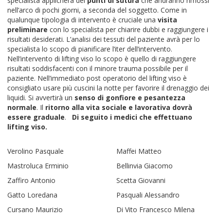
specialista applicherà dei
punti di sutura
che andranno rimossi
nell’arco di pochi giorni, a seconda del soggetto. Come in
qualunque tipologia di intervento è cruciale una
visita
preliminare
con lo specialista per chiarire dubbi e raggiungere i
risultati desiderati. L’analisi dei tessuti del paziente avrà per lo
specialista lo scopo di pianificare l’iter dell’intervento.
Nell’intervento di lifting viso lo scopo è quello di raggiungere
risultati soddisfacenti con il minore trauma possibile per il
paziente. Nell’immediato post operatorio del lifting viso è
consigliato usare più cuscini la notte per favorire il drenaggio dei
liquidi. Si avvertirà un
senso di gonfiore e pesantezza
normale
. Il
ritorno alla vita sociale e lavorativa dovrà
essere graduale
.
Di seguito i medici che effettuano
lifting viso.
Verolino Pasquale
Maffei Matteo
Mastroluca Erminio
Bellinvia Giacomo
Zaffiro Antonio
Scetta Giovanni
Gatto Loredana
Pasquali Alessandro
Cursano Maurizio
Di Vito Francesco Milena