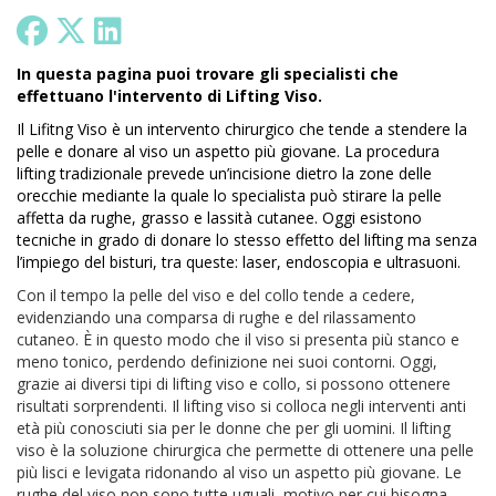
In questa pagina puoi trovare gli specialisti che
effettuano l'intervento di
Lifting Viso.
Il Lifitng Viso è un intervento chirurgico che tende a stendere la
pelle e donare al viso un aspetto più giovane. La procedura
lifting tradizionale prevede un’incisione dietro la zone delle
orecchie mediante la quale lo specialista può stirare la pelle
affetta da rughe, grasso e lassità cutanee.
Oggi esistono
tecniche in grado di donare lo stesso effetto del lifting ma senza
l’impiego del bisturi, tra queste: laser, endoscopia e ultrasuoni.
Con il tempo la pelle del viso e del collo tende a cedere,
evidenziando una comparsa di rughe e del rilassamento
cutaneo. È in questo modo che il viso si presenta più stanco e
meno tonico, perdendo definizione nei suoi contorni. Oggi,
grazie ai diversi tipi di lifting viso e collo, si possono ottenere
risultati sorprendenti. Il lifting viso si colloca negli interventi anti
età più conosciuti sia per le donne che per gli uomini. Il lifting
viso è la soluzione chirurgica che permette di ottenere una pelle
più lisci e levigata ridonando al viso un aspetto più giovane. Le
rughe del viso non sono tutte uguali, motivo per cui bisogna