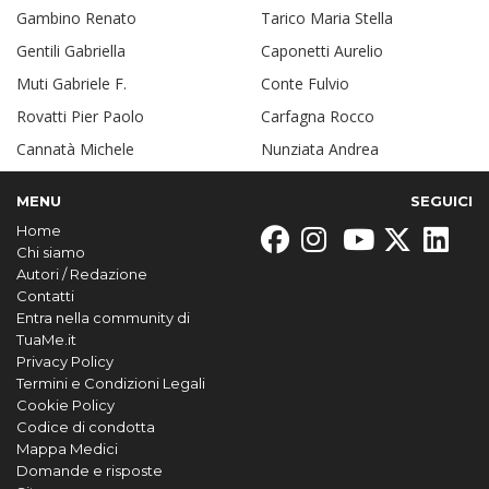
Gambino Renato
Tarico Maria Stella
Gentili Gabriella
Caponetti Aurelio
Muti Gabriele F.
Conte Fulvio
Rovatti Pier Paolo
Carfagna Rocco
Cannatà Michele
Nunziata Andrea
MENU
SEGUICI
Home
Chi siamo
Autori / Redazione
Contatti
Entra nella community di
TuaMe.it
Privacy Policy
Termini e Condizioni Legali
Cookie Policy
Codice di condotta
Mappa Medici
Domande e risposte