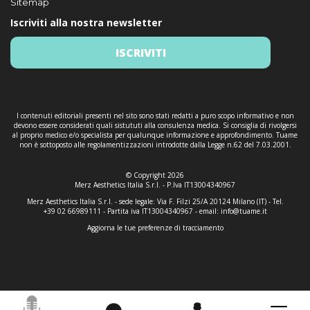
Sitemap
Iscriviti alla nostra newsletter
ISCRIVITI
I contenuti editoriali presenti nel sito sono stati redatti a puro scopo informativo e non
devono essere considerati quali sistututi alla consulenza medica. Si consiglia di rivolgersi
al proprio medico e/o specialista per qualunque informazione e approfondimento. Tuame
non è sottoposto alle regolamentizzazioni introdotte dalla Legge n.62 del 7.03.2001.
© Copyright 2026
Merz Aesthetics Italia S.r.l. - P.Iva IT13004340967
Merz Aesthetics Italia S.r.l. - sede legale: Via F. Filzi 25/A 20124 Milano (IT) - Tel.
+39 02 66989111 - Partita iva IT13004340967 - email:
info@tuame.it
Aggiorna le tue preferenze di tracciamento