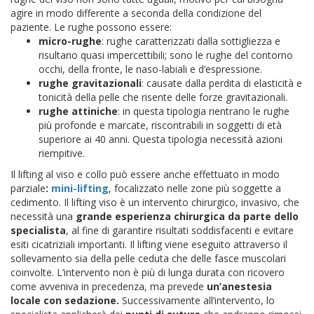
agire in modo differente a seconda della condizione del
paziente. Le rughe possono essere:
micro-rughe
: rughe caratterizzati dalla sottigliezza e
risultano quasi impercettibili; sono le rughe del contorno
occhi, della fronte, le naso-labiali e d’espressione.
rughe gravitazionali
: causate dalla perdita di elasticità e
tonicità della pelle che risente delle forze gravitazionali.
rughe attiniche
: in questa tipologia rientrano le rughe
più profonde e marcate, riscontrabili in soggetti di età
superiore ai 40 anni. Questa tipologia necessità azioni
riempitive.
Il lifting al viso e collo può essere anche effettuato in modo
parziale
:
mini-lifting
, focalizzato nelle zone più soggette a
cedimento. Il lifting viso è un intervento chirurgico, invasivo, che
necessità una
grande esperienza chirurgica da parte dello
specialista
, al fine di garantire risultati soddisfacenti e evitare
esiti cicatriziali importanti. Il lifting viene eseguito attraverso il
sollevamento sia della pelle ceduta che delle fasce muscolari
coinvolte. L’intervento non è più di lunga durata con ricovero
come avveniva in precedenza, ma prevede
un’anestesia
locale con sedazione.
Successivamente all’intervento, lo