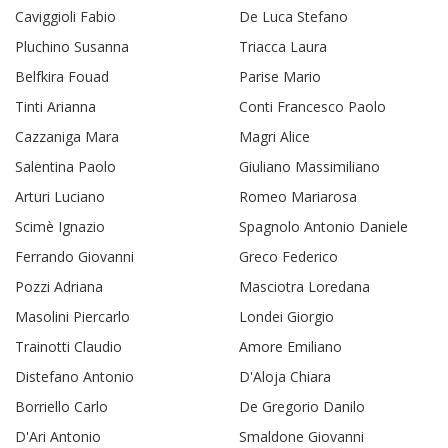
Caviggioli Fabio
De Luca Stefano
Pluchino Susanna
Triacca Laura
Belfkira Fouad
Parise Mario
Tinti Arianna
Conti Francesco Paolo
Cazzaniga Mara
Magri Alice
Salentina Paolo
Giuliano Massimiliano
Arturi Luciano
Romeo Mariarosa
Scimè Ignazio
Spagnolo Antonio Daniele
Ferrando Giovanni
Greco Federico
Pozzi Adriana
Masciotra Loredana
Masolini Piercarlo
Londei Giorgio
Trainotti Claudio
Amore Emiliano
Distefano Antonio
D'Aloja Chiara
Borriello Carlo
De Gregorio Danilo
D'Ari Antonio
Smaldone Giovanni